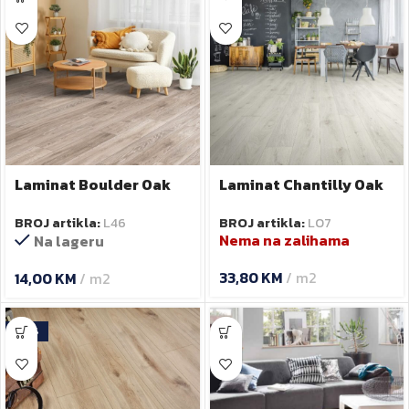
Laminat Boulder Oak
Laminat Chantilly Oak
TC5542 7mm
TP5953P 14 mm
BROJ artikla:
L46
BROJ artikla:
LO7
Nema na zalihama
Na lageru
33,80
KM
m2
14,00
KM
m2
-10%