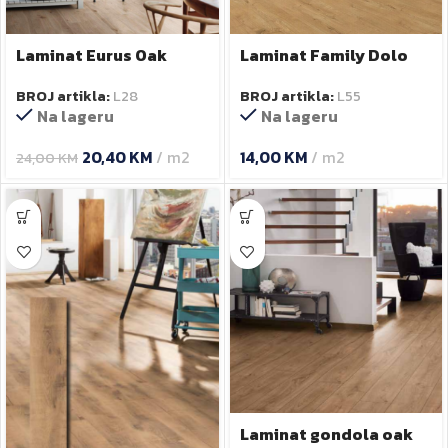
Laminat Eurus Oak
Laminat Family Dolo
K406P 10 mm
25734551 7mm
BROJ artikla:
L28
BROJ artikla:
L55
Na lageru
Na lageru
20,40
KM
m2
14,00
KM
m2
24,00
KM
Laminat gondola oak