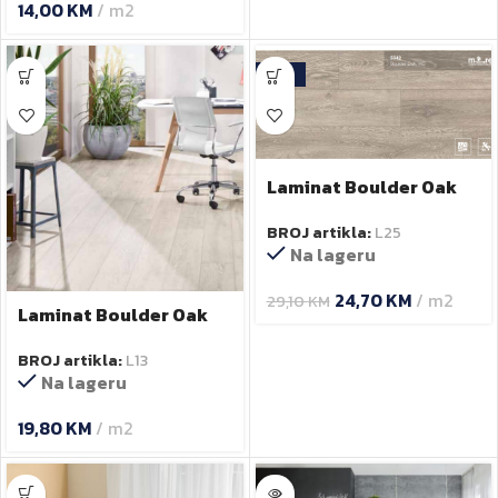
14,00
KM
m2
-15%
Laminat Boulder Oak
5542PP 12 mm
BROJ artikla:
L25
Na lageru
24,70
KM
m2
29,10
KM
Laminat Boulder Oak
5542 8 mm
BROJ artikla:
L13
Na lageru
19,80
KM
m2