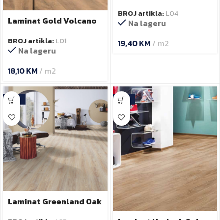
K468PP 8mm
BROJ artikla:
L04
Laminat Gold Volcano
Na lageru
Oak K462P 8 mm
BROJ artikla:
L01
19,40
KM
m2
Na lageru
18,10
KM
m2
-17%
-15%
Laminat Greenland Oak
TC5236 7mm