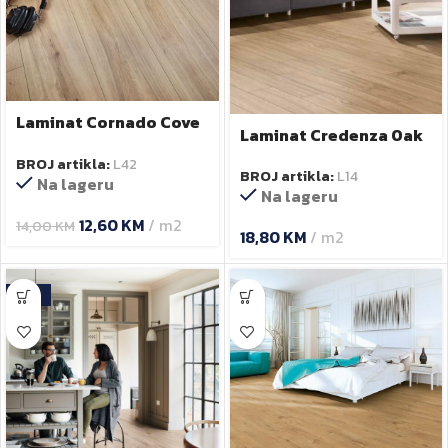
Laminat Cornado Cove
Laminat Credenza Oak
7mm
K338PP 8mm
BROJ artikla:
L42
BROJ artikla:
L14
Na lageru
Na lageru
12,60
KM
m2
14,00
KM
18,80
KM
m2
-15%