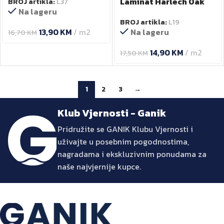
Laminat Harlech Oak
BROJ artikla:
L37
Na lageru
8573PP 8mm
BROJ artikla:
L19
Na lageru
13,90
KM
m2
16,70
KM
14,90
KM
m2
17,50
KM
1
2
3
→
Klub Vjernosti - Ganik
Pridružite se GANIK Klubu Vjernosti i
uživajte u posebnim pogodnostima,
nagradama i ekskluzivnim ponudama za
naše najvjernije kupce.