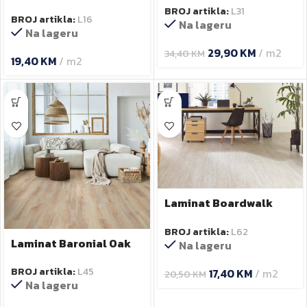
K419PP 8 mm
BROJ artikla:
L31
BROJ artikla:
L16
Na lageru
Na lageru
29,90
KM
m2
34,40
KM
19,40
KM
m2
-15%
Laminat Boardwalk
Breeze 9 mm
BROJ artikla:
L62
Laminat Baronial Oak
Na lageru
5945 7mm
BROJ artikla:
L45
17,40
KM
m2
20,50
KM
Na lageru