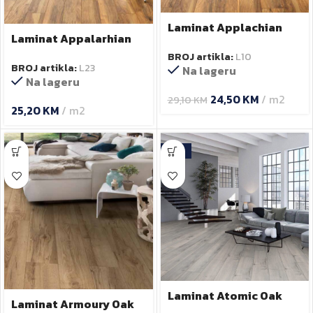
Laminat Applachian
Laminat Appalarhian
Hickory 8155PP 12 mm
Hickory 8155PP 10 mm
BROJ artikla:
L10
BROJ artikla:
L23
Na lageru
Na lageru
24,50
KM
m2
29,10
KM
25,20
KM
m2
-13%
Laminat Atomic Oak
Laminat Armoury Oak
TPK392P 14 mm