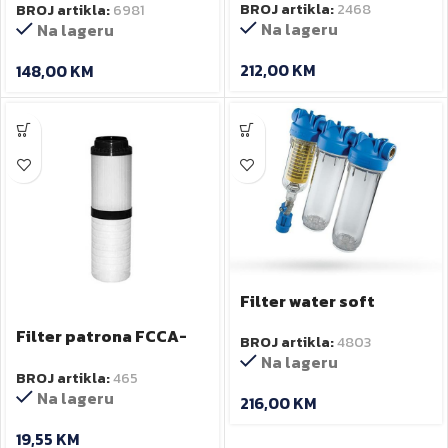
BROJ artikla:
2468
BROJ artikla:
6981
Na lageru
Na lageru
212,00
KM
148,00
KM
Filter water soft
rainmaster trio
Filter patrona FCCA-
BROJ artikla:
4803
STO Aqua filter
Na lageru
BROJ artikla:
465
Na lageru
216,00
KM
19,55
KM