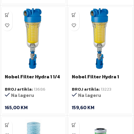
Nobel Filter Hydra 1 1/4
Nobel Filter Hydra 1
RLH 90 MCR RA600
RLH 90 RA6000012
BROJ artikla:
13686
BROJ artikla:
13223
Na lageru
Na lageru
165,00
KM
159,60
KM