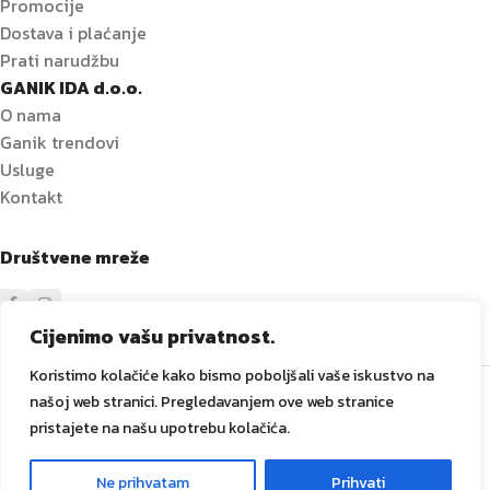
Promocije
Dostava i plaćanje
Prati narudžbu
GANIK IDA d.o.o.
O nama
Ganik trendovi
Usluge
Kontakt
Društvene mreže
Cijenimo vašu privatnost.
Koristimo kolačiće kako bismo poboljšali vaše iskustvo na
Sve prava zadržana
GANIK
IDA D.O.O. Vitez
2024
Izrada i
našoj web stranici. Pregledavanjem ove web stranice
održavanje Tadex Media
.
pristajete na našu upotrebu kolačića.
Ne prihvatam
Prihvati
0