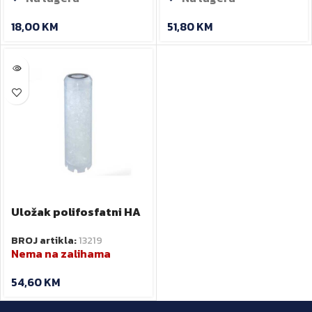
18,00
KM
51,80
KM
Uložak polifosfatni HA
10SX TS NOBEL
BROJ artikla:
13219
Nema na zalihama
54,60
KM