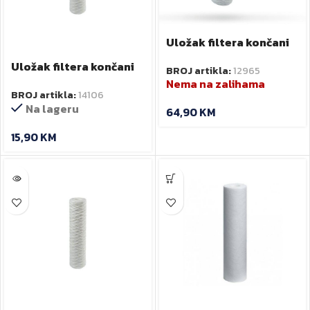
Uložak filtera končani
FA 20 Big SX 25 mcr
Uložak filtera končani
BROJ artikla:
12965
NOBEL
25 MIC FA 10SX 25 MCR
Nema na zalihama
BROJ artikla:
14106
NOBEL
Na lageru
64,90
KM
15,90
KM