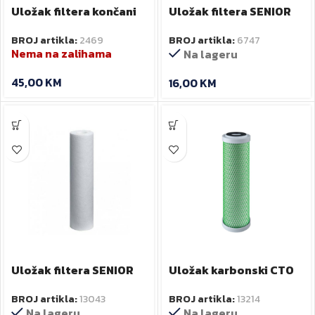
Uložak filtera končani
Uložak filtera SENIOR
kratki BB 25 NOBEL
10″ SX CPP NOBEL
BROJ artikla:
2469
BROJ artikla:
6747
Nema na zalihama
Na lageru
45,00
KM
16,00
KM
Uložak filtera SENIOR
Uložak karbonski CTO
CPP 10SX 5 mcr NOBEL
FCCBL-SENIOR NOBEL
BROJ artikla:
13043
BROJ artikla:
13214
Na lageru
Na lageru