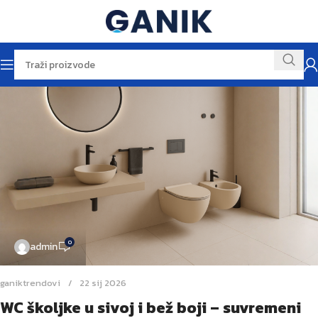
0
admin
ganiktrendovi
22 sij 2026
WC školjke u sivoj i bež boji – suvremeni