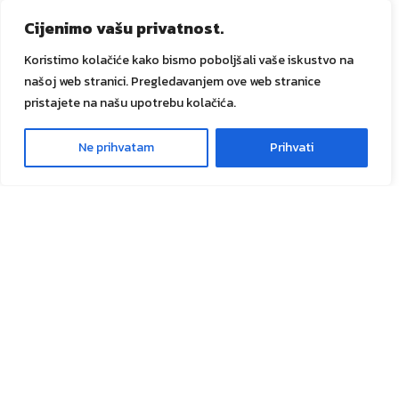
Promocije
Cijenimo vašu privatnost.
Dostava i plaćanje
Koristimo kolačiće kako bismo poboljšali vaše iskustvo na
Prati narudžbu
našoj web stranici. Pregledavanjem ove web stranice
GANIK IDA d.o.o.
pristajete na našu upotrebu kolačića.
O nama
Ganik trendovi
Ne prihvatam
Prihvati
0
Usluge
Meni
Lista želja
Košarica
Kontakt
Društvene mreže
Sve prava zadržana
GANIK
IDA D.O.O. Vitez
2024
Izrada i
održavanje Tadex Media
.