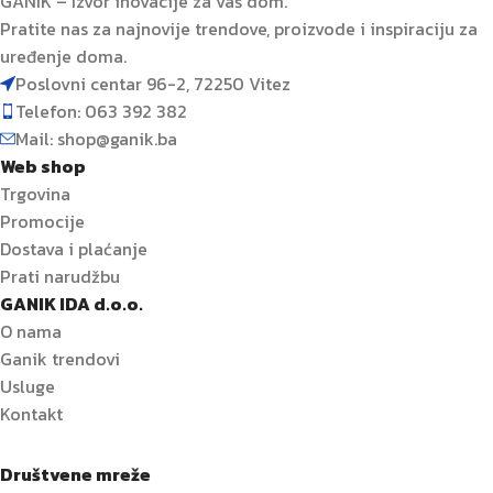
GANIK – Izvor inovacije za vaš dom.
Pratite nas za najnovije trendove, proizvode i inspiraciju za
uređenje doma.
Poslovni centar 96-2, 72250 Vitez
Telefon: 063 392 382
Mail: shop@ganik.ba
Web shop
Trgovina
Promocije
Dostava i plaćanje
Prati narudžbu
GANIK IDA d.o.o.
O nama
Ganik trendovi
Usluge
Kontakt
Društvene mreže