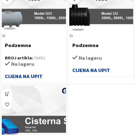
Podzemna
Podzemna
cisterna/rezervoar za
cisterna/rezervoar za
Na lageru
BROJ artikla:
13492
pitku vodu CI
pitku vodu CU
Na lageru
CIJENA NA UPIT
CIJENA NA UPIT