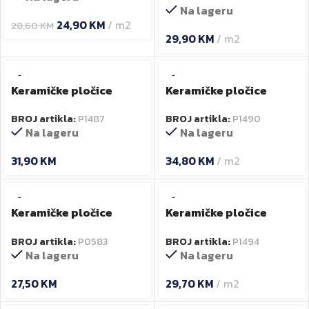
Na lageru
24,90
KM
m2
28,60
KM
29,90
KM
m2
Keramičke pločice
Keramičke pločice
60×60 cm Ultrablock
60×120 cm ALPS GOLD
BROJ artikla:
P1487
BROJ artikla:
P1490
LEAD
Na lageru
Na lageru
31,90
KM
34,80
KM
m2
Keramičke pločice
Keramičke pločice
60×120 cm BB. WH. RT
60×120 cm Dallas
BROJ artikla:
P0583
BROJ artikla:
P1494
bianco
Na lageru
Na lageru
27,50
KM
29,70
KM
m2