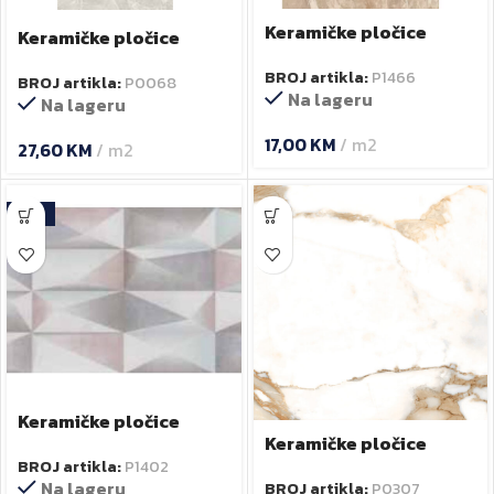
Keramičke pločice
Keramičke pločice
30,5×60,5 cm New ELESA
29.5×59 cm Jupiter ICE
BROJ artikla:
P1466
dark beige
BROJ artikla:
P0068
Na lageru
Na lageru
17,00
KM
m2
27,60
KM
m2
-13%
Keramičke pločice
Keramičke pločice
36×80 cm CITIMIX
60,8×60,8 cm VALERIA
BROJ artikla:
P1402
Na lageru
BROJ artikla:
P0307
ORO