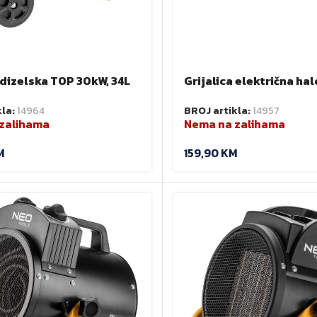
 dizelska TOP 30kW, 34L
Grijalica električna ha
081
2000W NEO 90-031
kla:
14964
BROJ artikla:
14957
zalihama
Nema na zalihama
M
159,90
KM