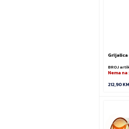
Grijalica
1000W N
BROJ arti
Nema na 
212,90
K