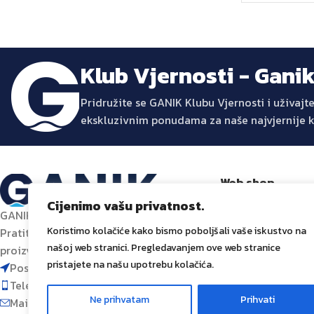
Klub Vjernosti - Gani
Pridružite se GANIK Klubu Vjernosti i uživa
ekskluzivnim ponudama za naše najvjernije 
Web shop
Trgovina
Cijenimo vašu privatnost.
GANIK – Izvor inovacije za vaš dom.
Promocije
Koristimo kolačiće kako bismo poboljšali vaše iskustvo na
Pratite nas za najnovije trendove,
Dostava i plaćanj
našoj web stranici. Pregledavanjem ove web stranice
proizvode i inspiraciju za uređenje doma.
Prati narudžbu
pristajete na našu upotrebu kolačića.
Poslovni centar 96-2, 72250 Vitez
Telefon: 063 392 382
Ne prihvatam
Prihvati
Mail: shop@ganik.ba