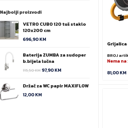
Najbolji proizvodi
VETRO CUBO 120 tuš staklo
120x200 cm
696,90
KM
Grijalica
ventilat
Baterija ZUMBA za sudoper
BROJ arti
Nema na 
b.bijela lučna
97,90
KM
115,50
KM
81,00
KM
Držač za WC papir MAXIFLOW
12,00
KM