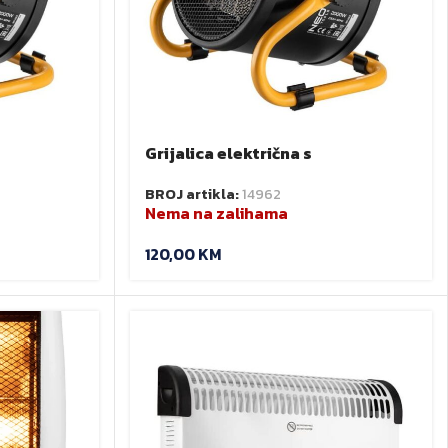
Grijalica električna s
ventilatorom 3 kW
BROJ artikla:
14962
Nema na zalihama
120,00
KM