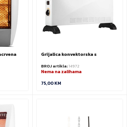
racrvena
Grijalica konvektorska s
200W
termostatom 2000W NEO 90-154
BROJ artikla:
14972
Nema na zalihama
75,00
KM