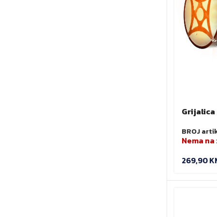
Grijalica
M3/H NE
BROJ arti
Nema na 
269,90
K