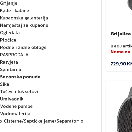
Grijanje
Kade i kabine
Kupaonska galanterija
Namještaj za kupaonu
Ogledala
Grijalica
Pločice
NEO 90-
BROJ arti
Podne i zidne obloge
Nema na 
RASPRODAJA
Rasvjeta
729,90
K
Sanitarija
Sezonska ponuda
Sika
Tuševi i tuš setovi
Umivaonik
Vodene pumpe
Vodomaterijal
x Cisterne/Septičke jame/Separatori x