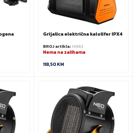
logena
Grijalica električna kalolifer IPX4
2kW NEO 90-060
BROJ artikla:
14963
Nema na zalihama
118,50
KM