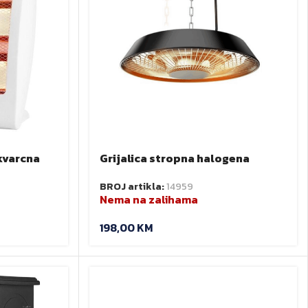
kvarcna
Grijalica stropna halogena
/800W
1500W NEO 90-037
BROJ artikla:
14959
Nema na zalihama
198,00
KM