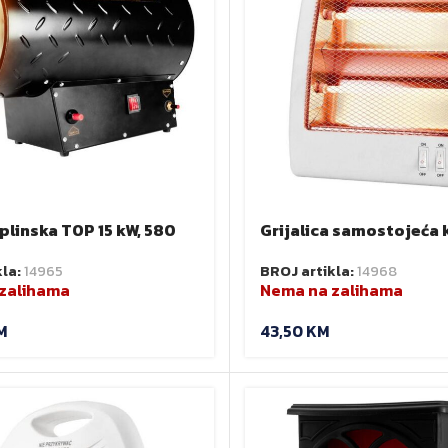
 plinska TOP 15 kW, 580
Grijalica samostojeća 
O 90-083
infracrveni grijač 400
kla:
14965
BROJ artikla:
14968
zalihama
Nema na zalihama
M
43,50
KM