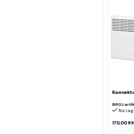
Konvekto
BROJ arti
Na lag
170,00
K