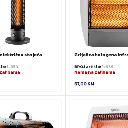
 električna stojeća
Grijalica halogena inf
EO 90-035
rotirajuća 400/800/1
kla:
14958
BROJ artikla:
14969
zalihama
Nema na zalihama
M
67,00
KM