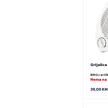
Grijalic
NEO 90-1
BROJ arti
Nema na 
39,00
KM