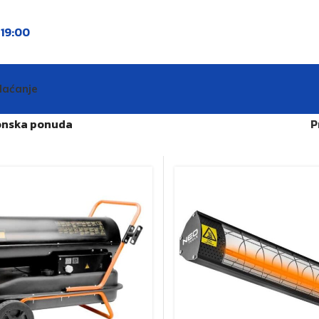
o
19:00
laćanje
onska ponuda
P