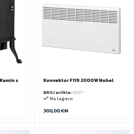
 Kamin s
Konvektor F119 2000W Nobel
BROJ artikla:
13227
Na lageru
300,00
KM