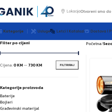
Otvoreni smo d
Lokacija
Kategorije
Usluge
Letci I Katalozi
Dostava I P
Filter po cijeni
Početna
Sez
Cijena:
0 KM
—
730 KM
FILTRIRAJ
Kategorije proizvoda
Baterije
Bojleri
Građevinski materijal