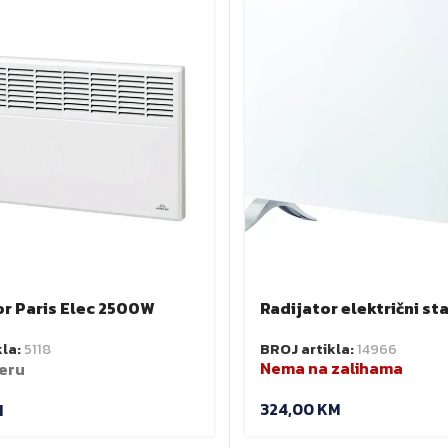
r Paris Elec 2500W
Radijator električni st
1000W IP24 NEO 90-0
kla:
5118
BROJ artikla:
14966
Nema na zalihama
eru
324,00
KM
M