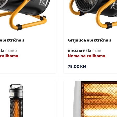
 električna s
Grijalica električna s
orom 2 kW NEO 90-067
ventilatorom 2kW
kla:
14960
BROJ artikla:
14961
zalihama
Nema na zalihama
75,00
KM