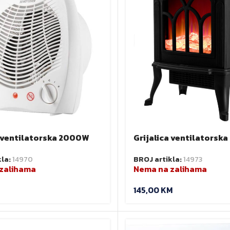
a ventilatorska 2000W
Grijalica ventilatorska
16
keramičkim grijačem
kla:
14970
BROJ artikla:
14973
zalihama
Nema na zalihama
145,00
KM