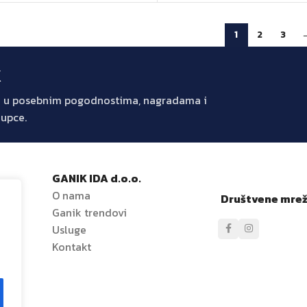
1
2
3
k
jte u posebnim pogodnostima, nagradama i
kupce.
GANIK IDA d.o.o.
O nama
Društvene mre
Ganik trendovi
e
Usluge
Kontakt