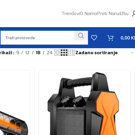
Trendovi
O Nama
Prati Narudžbu
0,00
K
rikaži
9
12
18
24