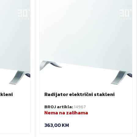
akleni
Radijator električni stakleni
90
1000W IP24 WiFi
BROJ artikla:
14967
Nema na zalihama
363,00
KM