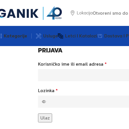
Otvoreni smo d
Lokacija
Kategorije
Usluge
Letci I Katalozi
Dostava I P
PRIJAVA
Korisničko ime ili email adresa
*
Lozinka
*
Ulaz