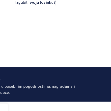
Izgubili svoju lozinku?
k
jte u posebnim pogodnostima, nagradama i
kupce.