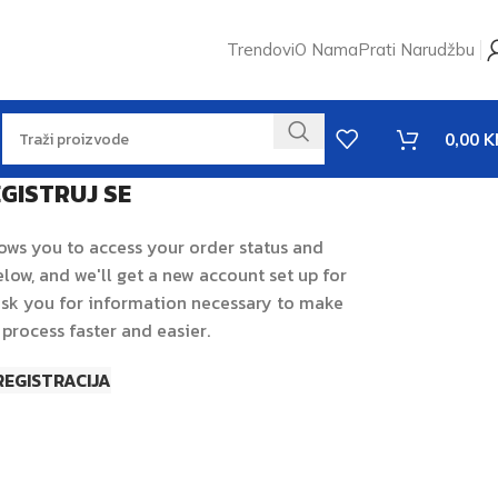
Trendovi
O Nama
Prati Narudžbu
0,00
K
GISTRUJ SE
llows you to access your order status and
 below, and we'll get a new account set up for
 ask you for information necessary to make
process faster and easier.
REGISTRACIJA