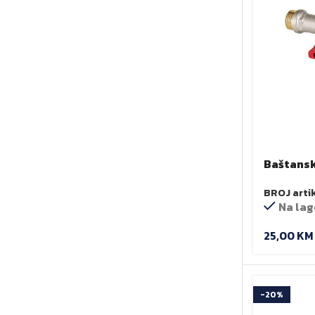
Baštansk
1/2″-3/4″
BROJ arti
Na lag
25,00
KM
-20%