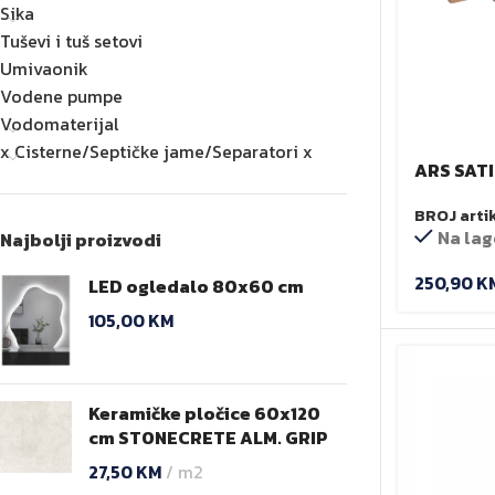
Sika
Tuševi i tuš setovi
Umivaonik
Vodene pumpe
Vodomaterijal
x Cisterne/Septičke jame/Separatori x
ARS SATI
umivaon
BROJ arti
Na lag
Najbolji proizvodi
250,90
K
LED ogledalo 80x60 cm
105,00
KM
Keramičke pločice 60x120
cm STONECRETE ALM. GRIP
27,50
KM
m2