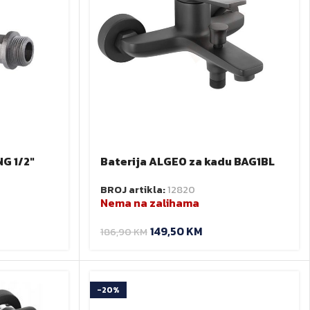
NG 1/2″
Baterija ALGEO za kadu BAG1BL
crna Ferro
BROJ artikla:
12820
Nema na zalihama
149,50
KM
186,90
KM
-20%