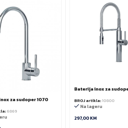
Baterija inox za sudoper
1370
 inox za sudoper 1070
BROJ artikla:
10800
Na lageru
kla:
6869
eru
297,00
KM