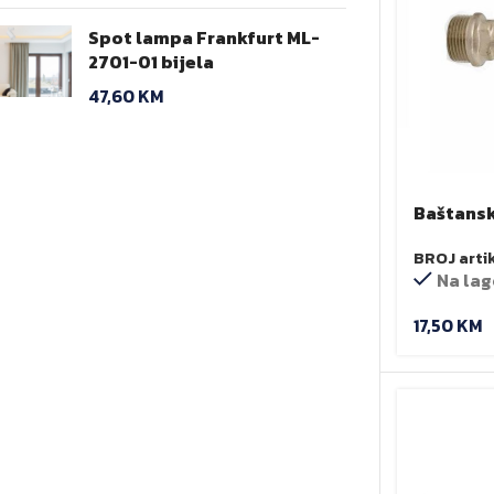
Spot lampa Frankfurt ML-
2701-01 bijela
47,60
KM
Baštanska
BROJ arti
Na lag
17,50
KM