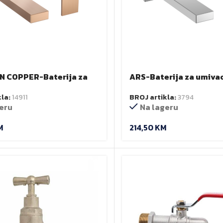
N COPPER-Baterija za
ARS-Baterija za umivao
ik- podžbukna
podzbukna
kla:
14911
BROJ artikla:
3794
eru
Na lageru
M
214,50
KM