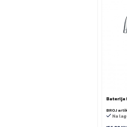
Baterija
BROJ arti
Na lag