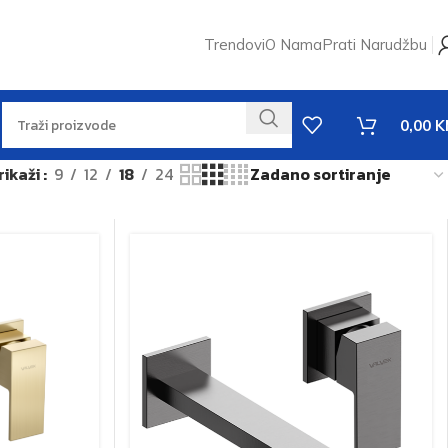
Trendovi
O Nama
Prati Narudžbu
0,00
K
rikaži
9
12
18
24