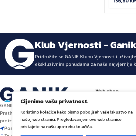
156,80
K
Klub Vjernosti - Gani
Pridružite se GANIK Klubu Vjernosti i uživa
ekskluzivnim ponudama za naše najvjernije 
Web shop
Trgovina
Cijenimo vašu privatnost.
GANIK – Izvor inovacije za vaš dom.
Promocije
Koristimo kolačiće kako bismo poboljšali vaše iskustvo na
Pratite nas za najnovije trendove,
Dostava i plaćanj
našoj web stranici. Pregledavanjem ove web stranice
proizvode i inspiraciju za uređenje doma.
Prati narudžbu
pristajete na našu upotrebu kolačića.
Poslovni centar 96-2, 72250 Vitez
Telefon: 063 392 382