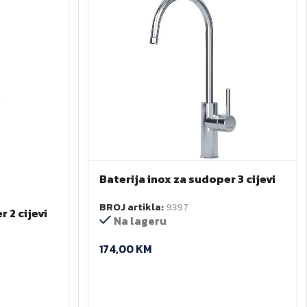
Baterija inox za sudoper 3 cijevi
1060-3
BROJ artikla:
9397
 2 cijevi
Na lageru
174,00
KM