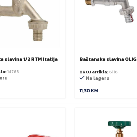
 slavina 1/2 RTM Italija
Baštanska slavina OLIG
brzim priključkom
kla:
14765
BROJ artikla:
6116
eru
Na lageru
11,30
KM