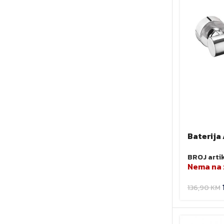
Baterija
BAG3 Fer
BROJ arti
Nema na 
136,90
KM