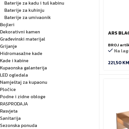
Baterije za kadu i tuš kabinu
Baterije za kuhinju
Baterije za umivaonik
Bojleri
Dekorativni kamen
ARS BLAC
Građevinski materijal
umivaon
BROJ arti
Grijanje
Na lag
Hidromasažne kade
Kade i kabine
221,50
KM
Kupaonska galanterija
LED ogledala
Namještaj za kupaonu
Pločice
Podne i zidne obloge
RASPRODAJA
Rasvjeta
Sanitarija
Sezonska ponuda