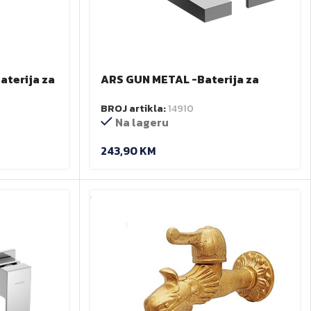
terija za
ARS GUN METAL -Baterija za
umivaonik- podžbukna
BROJ artikla:
14910
Na lageru
243,90
KM