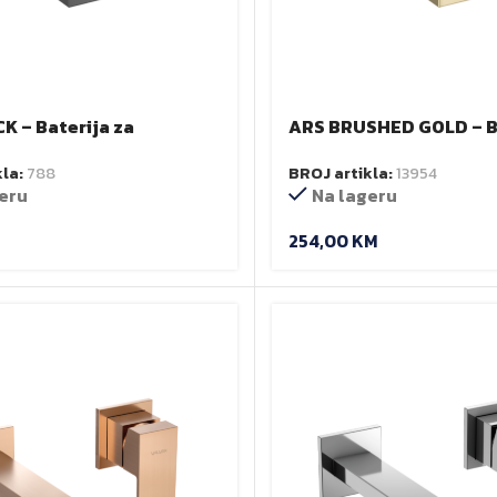
K – Baterija za
ARS BRUSHED GOLD – Ba
ik – podzbukna
umivaonik podžbukna
kla:
788
BROJ artikla:
13954
eru
Na lageru
254,00
KM