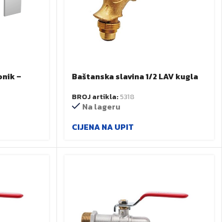
nik –
Baštanska slavina 1/2 LAV kugla
438
BROJ artikla:
5318
Na lageru
CIJENA NA UPIT