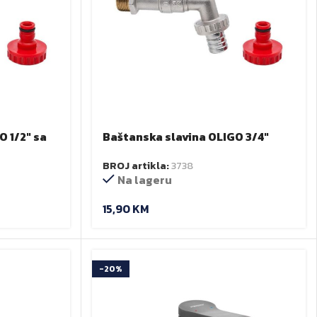
O 1/2″ sa
Baštanska slavina OLIGO 3/4″
BROJ artikla:
3738
Na lageru
15,90
KM
-20%