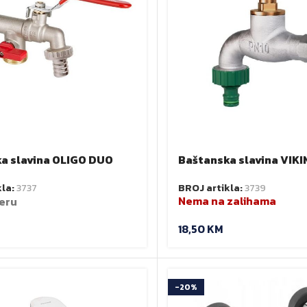
a slavina OLIGO DUO
Baštanska slavina VIKI
BROJ artikla:
3739
kla:
3737
Nema na zalihama
eru
18,50
KM
-20%