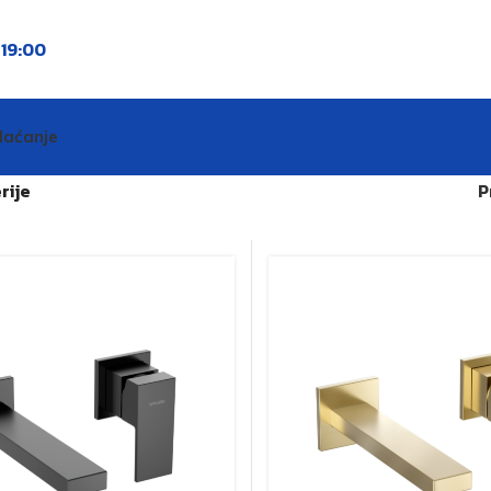
o
19:00
laćanje
rije
P