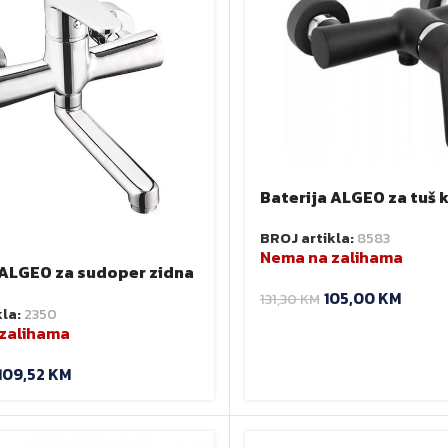
Baterija ALGEO za tuš 
BAG7BL Ferro
BROJ artikla:
8583
Nema na zalihama
 ALGEO za sudoper zidna
ro
105,00
KM
131,30
KM
kla:
2350
zalihama
109,52
KM