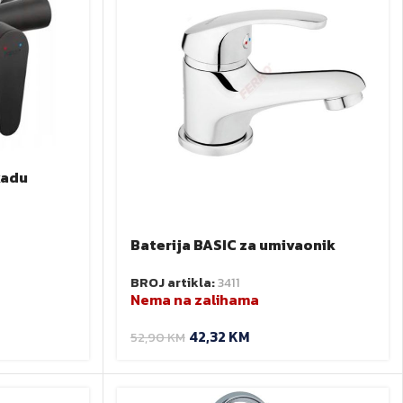
kadu
Baterija BASIC za umivaonik
BBC2 Ferro
BROJ artikla:
3411
Nema na zalihama
42,32
KM
52,90
KM