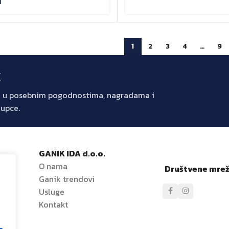
M
1
2
3
4
…
9
k
jte u posebnim pogodnostima, nagradama i
kupce.
GANIK IDA d.o.o.
O nama
Društvene mre
Ganik trendovi
e
Usluge
Kontakt