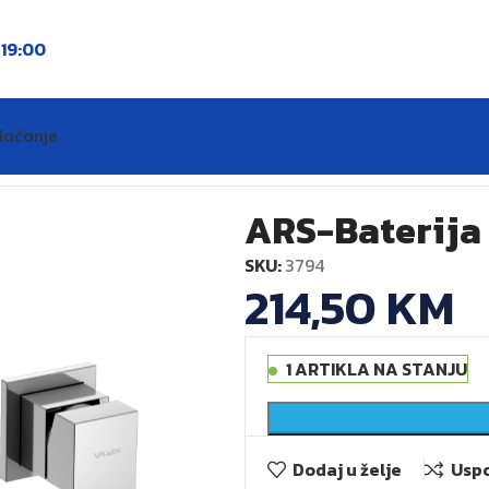
o
19:00
laćanje
mivaonik – podzbukna
ARS-Baterija
SKU:
3794
214,50
KM
1 ARTIKLA NA STANJU
Dodaj u želje
Uspo