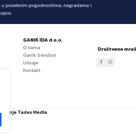
jte u posebnim pogodnostima, nagradama i
kupce.
GANIK IDA d.o.o.
O nama
Društvene mre
Ganik trendovi
e
Usluge
Kontakt
ržavanje Tadex Media
.