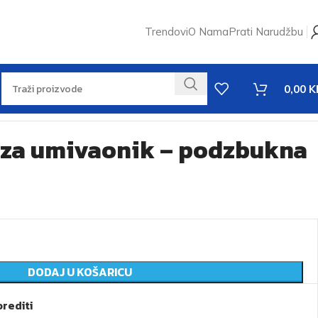
Trendovi
O Nama
Prati Narudžbu
0,00
K
 za umivaonik – podzbukna
DODAJ U KOŠARICU
rediti