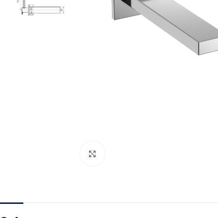
Kliknite za veću sliku