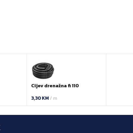
0
Cijev drenažna fi 110
3,30
KM
m
k