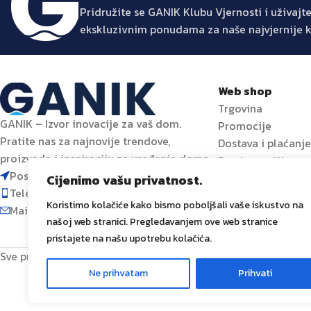
Pridružite se GANIK Klubu Vjernosti i uživa
ekskluzivnim ponudama za naše najvjernije 
Web shop
Trgovina
GANIK – Izvor inovacije za vaš dom.
Promocije
Pratite nas za najnovije trendove,
Dostava i plaćanj
proizvode i inspiraciju za uređenje doma.
Prati narudžbu
Poslovni centar 96-2, 72250 Vitez
Cijenimo vašu privatnost.
Telefon: 063 392 382
Koristimo kolačiće kako bismo poboljšali vaše iskustvo na
Mail: shop@ganik.ba
našoj web stranici. Pregledavanjem ove web stranice
pristajete na našu upotrebu kolačića.
Sve prava zadržana
GANIK
IDA D.O.O. Vitez
2024
Izrada i od
Ne prihvatam
Prihvati