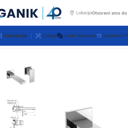
Otvoreni smo d
Lokacija
Kategorije
Usluge
Letci I Katalozi
Dostava I P
Početna
Baterije
Baterije za umivaonik
ARS-Baterija za u