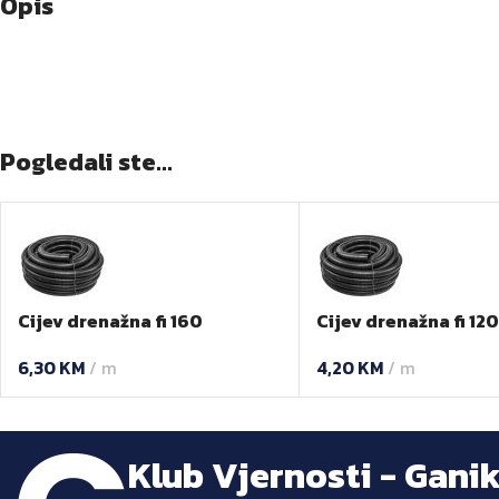
Opis
Pogledali ste...
Cijev drenažna fi 160
Cijev drenažna fi 12
6,30
KM
m
4,20
KM
m
Klub Vjernosti - Gani