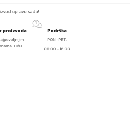
oizvod upravo sada!
+ proizvoda
Podrška
ajpovoljnijim
PON.-PET.
jenama u BiH
08:00 - 16:00