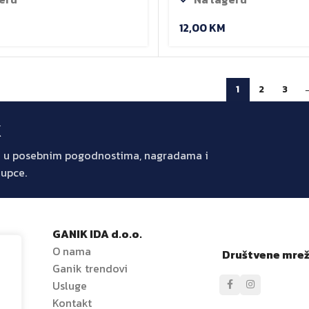
12,00
KM
1
2
3
k
jte u posebnim pogodnostima, nagradama i
kupce.
GANIK IDA d.o.o.
O nama
Društvene mre
Ganik trendovi
e
Usluge
Kontakt