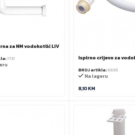
irna za NM vodokotlić LIV
Ispirno crijevo za vodo
kla:
1731
(fleksibilno) N.M. Zore
eru
BROJ artikla:
6695
mm
Na lageru
8,10
KM