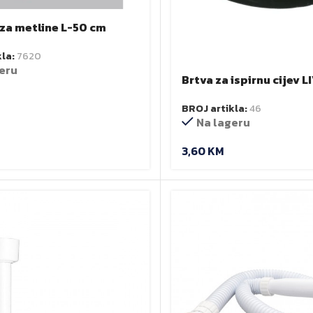
eza metline L-50 cm
kla:
7620
eru
Brtva za ispirnu cijev L
BROJ artikla:
46
Na lageru
3,60
KM