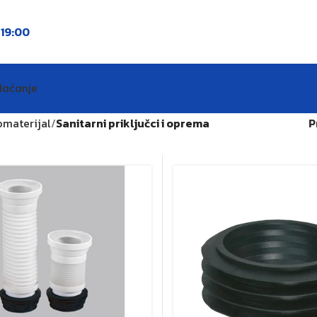
o
19:00
laćanje
materijal
Sanitarni priključci i oprema
P