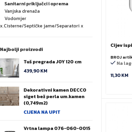
Sanitarni priključci i oprema
Vanjska drenaža
Vodomjer
x Cisterne/Septičke jame/Separatori x
Cijev isp
Najbolji proizvodi
BROJ arti
Tuš pregrada JOY 120 cm
Na lag
439,90
KM
11,30
KM
Dekorativni kamen DECCO
siget bež perla um.kamen
(0,749m2)
CIJENA NA UPIT
Vrtna lampa 076-060-0015