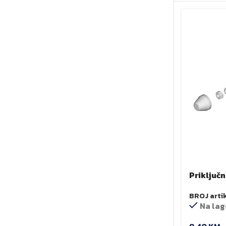
Priključna
BROJ arti
Na lag