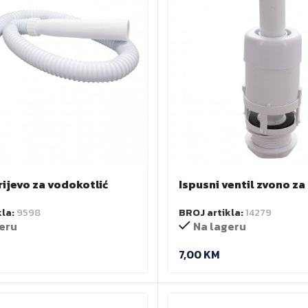
rijevo za vodokotlić
Ispusni ventil zvono za
lno) V.M. Zorex L-1500
vodokotlić Z
kla:
9598
BROJ artikla:
14279
eru
Na lageru
7,00
KM