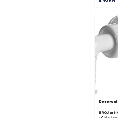
8,40
KM
Rezervni
BROJ arti
Na lag