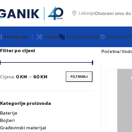
Otvoreni smo d
Lokacija
Kategorije
Usluge
Letci I Katalozi
Dostava I P
Filter po cijeni
Početna
Vodo
Cijena:
0 KM
—
60 KM
FILTRIRAJ
Kategorije proizvoda
Baterije
Bojleri
Građevinski materijal