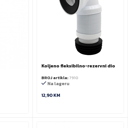
Koljeno fleksibilno-rezervni dio
CeraSyle
BROJ artikla:
7910
Na lageru
12,90
KM