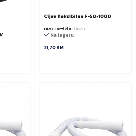
Cijev fleksibilna F-50×1000
CF51000
BROJ artikla:
13620
IV
Na lageru
21,70
KM