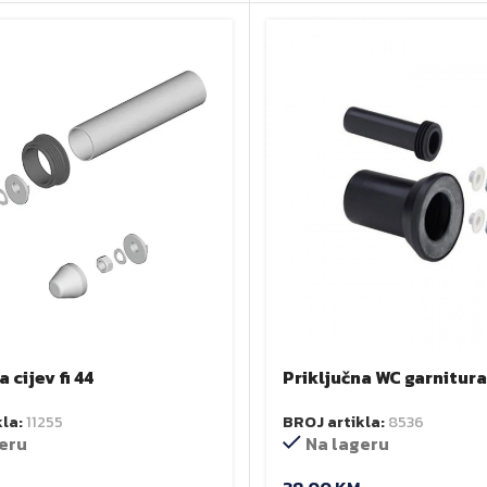
 cijev fi 44
Priključna WC garnitura
školjku VIEGA
kla:
11255
BROJ artikla:
8536
eru
Na lageru