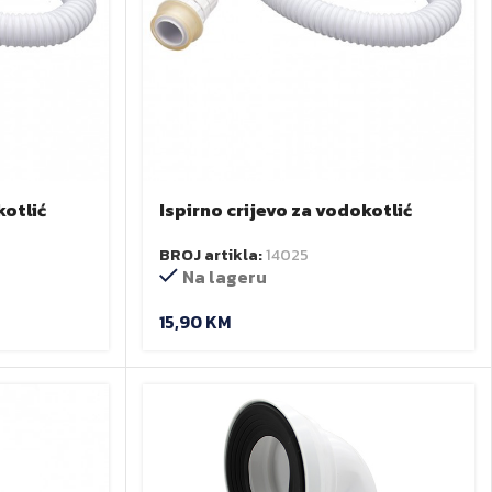
kotlić
Ispirno crijevo za vodokotlić
x L-1000
(fleksibilno) L-2000 mm
BROJ artikla:
14025
Na lageru
15,90
KM