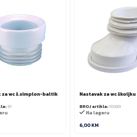
 za wc š.simplon-baltik
Nastavak za wc školjku
/genzla/excentar 50m
kla:
91
BROJ artikla:
10330
eru
Na lageru
6,00
KM