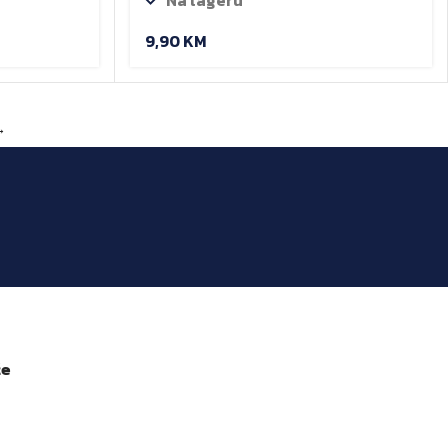
9,90
KM
→
že