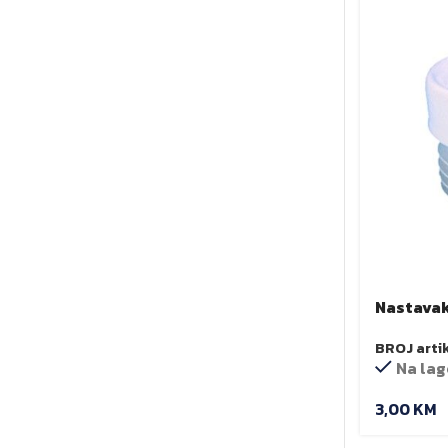
Nastavak
BROJ arti
Na lag
3,00
KM