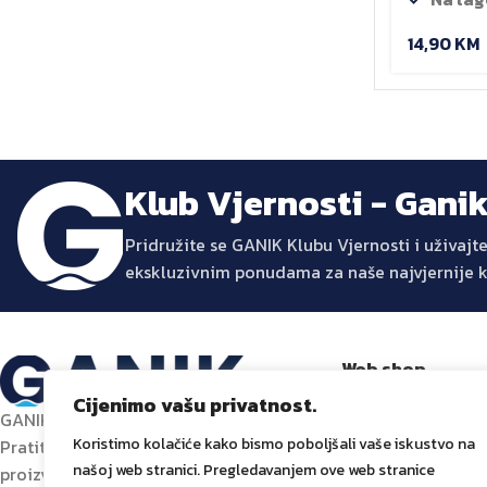
14,90
KM
Klub Vjernosti - Gani
Pridružite se GANIK Klubu Vjernosti i uživa
ekskluzivnim ponudama za naše najvjernije 
Web shop
Trgovina
Cijenimo vašu privatnost.
GANIK – Izvor inovacije za vaš dom.
Promocije
Koristimo kolačiće kako bismo poboljšali vaše iskustvo na
Pratite nas za najnovije trendove,
Dostava i plaćanj
našoj web stranici. Pregledavanjem ove web stranice
proizvode i inspiraciju za uređenje doma.
Prati narudžbu