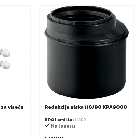
 za viseću
Redukcija niska 110/90 KPA9000
BROJ artikla:
14382
Na lageru