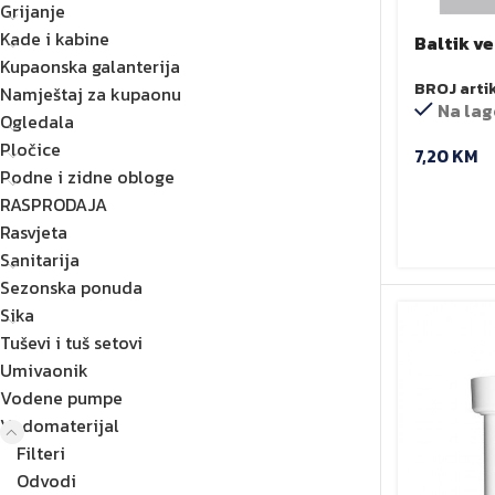
Grijanje
Kade i kabine
Baltik v
Kupaonska galanterija
BROJ arti
Namještaj za kupaonu
Na lag
Ogledala
Pločice
7,20
KM
Podne i zidne obloge
RASPRODAJA
Rasvjeta
Sanitarija
Sezonska ponuda
Sika
Tuševi i tuš setovi
Umivaonik
Vodene pumpe
Vodomaterijal
Filteri
Odvodi