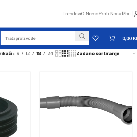
Trendovi
O Nama
Prati Narudžbu
0,00
K
rikaži
9
12
18
24