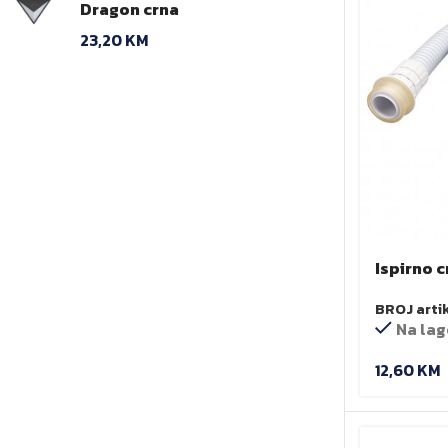
Dragon crna
23,20
KM
Ispirno c
(fleksibi
BROJ arti
mm
Na lag
12,60
KM