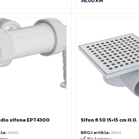
38,00
KM
 dio sifona EPT4300
Sifon fi 50 15×15 cm H.O.
kla:
14401
BROJ artikla:
3694
eru
Na lageru