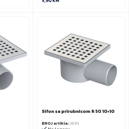
5,90
KM
Sifon sa prirubnicom fi 50 10×10
cm H.O.
BROJ artikla:
3693
Na lageru