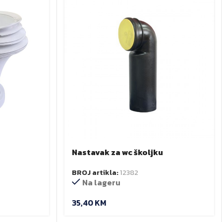
Nastavak za wc školjku
m
univerzalno koljeno viega
BROJ artikla:
12382
Na lageru
35,40
KM