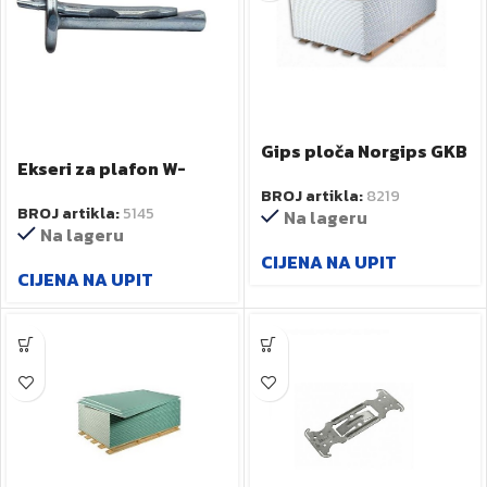
Gips ploča Norgips GKB
Ekseri za plafon W-
A13X1200X2000 obični
DN6-4,5 81640
BROJ artikla:
8219
BROJ artikla:
5145
Na lageru
Na lageru
CIJENA NA UPIT
CIJENA NA UPIT