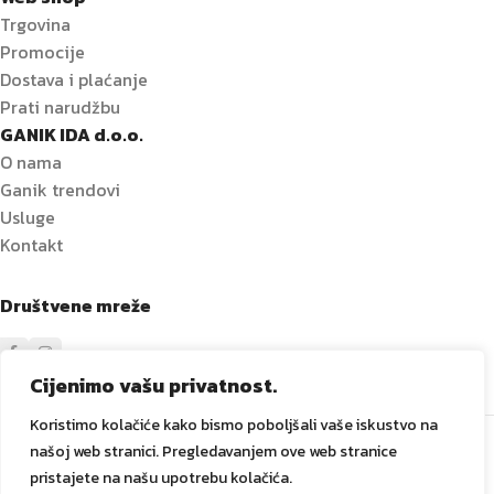
Trgovina
Promocije
Dostava i plaćanje
Prati narudžbu
GANIK IDA d.o.o.
O nama
Ganik trendovi
Usluge
Kontakt
Društvene mreže
Cijenimo vašu privatnost.
Koristimo kolačiće kako bismo poboljšali vaše iskustvo na
Sve prava zadržana
GANIK
IDA D.O.O. Vitez
2024
Izrada i
našoj web stranici. Pregledavanjem ove web stranice
održavanje Tadex Media
.
pristajete na našu upotrebu kolačića.