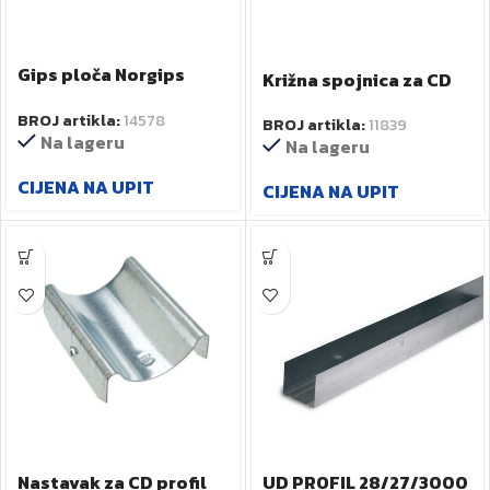
Gips ploča Norgips
Križna spojnica za CD
GKBI H13x1200x2000
P41002
BROJ artikla:
14578
vodootporna
BROJ artikla:
11839
Na lageru
Na lageru
CIJENA NA UPIT
CIJENA NA UPIT
Nastavak za CD profil
UD PROFIL 28/27/3000