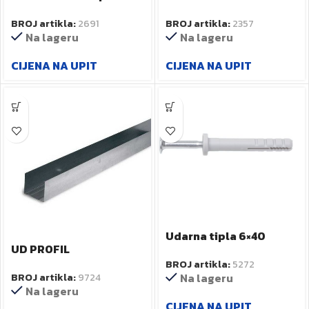
art.P41085
BROJ artikla:
2357
BROJ artikla:
2691
Na lageru
Na lageru
CIJENA NA UPIT
CIJENA NA UPIT
Udarna tipla 6×40
UD PROFIL
30/28//4000
BROJ artikla:
5272
BROJ artikla:
9724
Na lageru
Na lageru
CIJENA NA UPIT