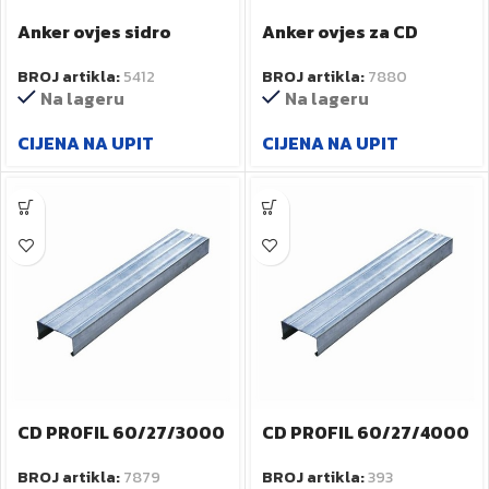
Anker ovjes sidro
Anker ovjes za CD
170mm art.32170
PROFIL sa oprugom
BROJ artikla:
5412
BROJ artikla:
7880
art.35003
Na lageru
Na lageru
CIJENA NA UPIT
CIJENA NA UPIT
CD PROFIL 60/27/3000
CD PROFIL 60/27/4000
BROJ artikla:
7879
BROJ artikla:
393