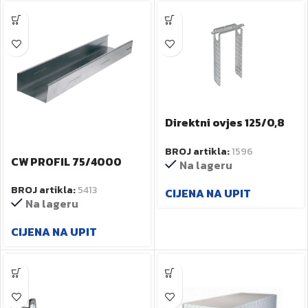
Direktni ovjes 125/0,8
art.31812
BROJ artikla:
1596
CW PROFIL 75/4000
Na lageru
BROJ artikla:
5413
CIJENA NA UPIT
Na lageru
CIJENA NA UPIT