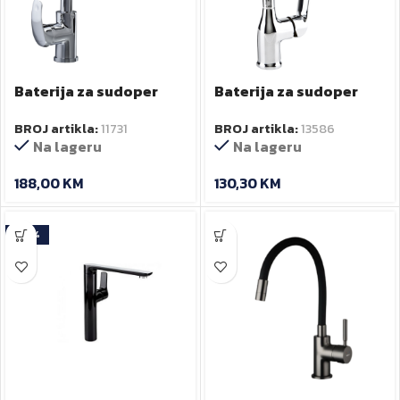
Baterija za sudoper
Baterija za sudoper
ANGELO frizerska
AURORA
BROJ artikla:
11731
BROJ artikla:
13586
Na lageru
Na lageru
188,00
KM
130,30
KM
-20%