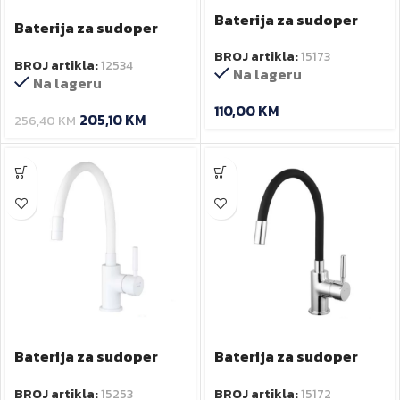
Baterija za sudoper
Baterija za sudoper
FLEXI GUN METAL sa
DALI Black
BROJ artikla:
15173
flex.izljevom
BROJ artikla:
12534
Na lageru
Na lageru
110,00
KM
205,10
KM
256,40
KM
Baterija za sudoper
Baterija za sudoper
FLEXI MATT WHITE sa
FLEXI NICKEL BRUSHED
BROJ artikla:
15253
BROJ artikla:
15172
flex izlivom
sa flex.izljevom