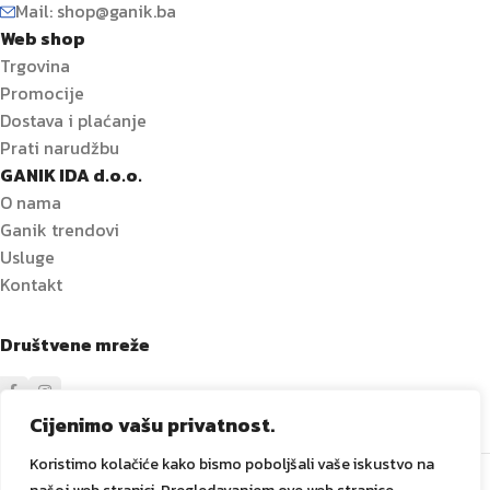
Mail: shop@ganik.ba
Web shop
Trgovina
Promocije
Dostava i plaćanje
Prati narudžbu
GANIK IDA d.o.o.
O nama
Ganik trendovi
Usluge
Kontakt
Društvene mreže
Cijenimo vašu privatnost.
Koristimo kolačiće kako bismo poboljšali vaše iskustvo na
Sve prava zadržana
GANIK
IDA D.O.O. Vitez
2024
Izrada i