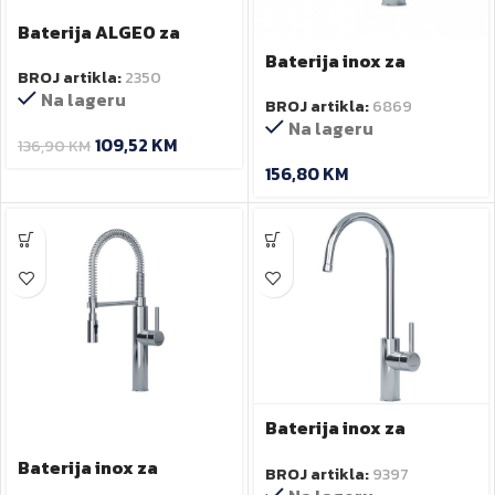
Baterija ALGEO za
sudoper zidna BAG3
Baterija inox za
BROJ artikla:
2350
Ferro
sudoper 1070
Na lageru
BROJ artikla:
6869
Na lageru
109,52
KM
136,90
KM
156,80
KM
Baterija inox za
sudoper 3 cijevi 1060-3
Baterija inox za
BROJ artikla:
9397
sudoper 2 cijevi 1370