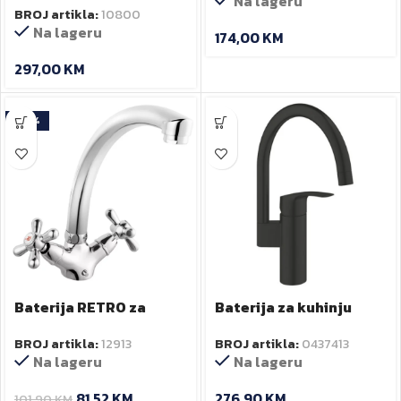
Na lageru
BROJ artikla:
10800
Na lageru
174,00
KM
297,00
KM
-20%
Baterija RETRO za
Baterija za kuhinju
sudoper XD4 Ferro
Eurosmart crna mat
BROJ artikla:
12913
BROJ artikla:
0437413
GROHE
Na lageru
Na lageru
81,52
KM
276,90
KM
101,90
KM