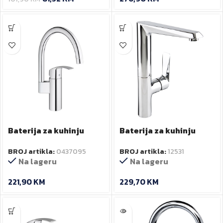
Baterija za kuhinju
Baterija za kuhinju
Eurosmart s 2 cijevi
QUASAR
BROJ artikla:
0437095
BROJ artikla:
12531
visoki izljev
Na lageru
Na lageru
221,90
KM
229,70
KM