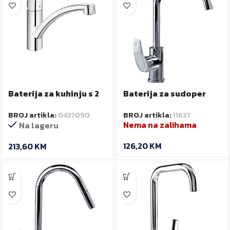
Baterija za kuhinju s 2
Baterija za sudoper
cijevi GROHE
ANGELO
BROJ artikla:
0437090
BROJ artikla:
11637
Eurosmart
Nema na zalihama
Na lageru
126,20
KM
213,60
KM