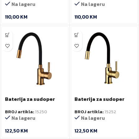
Na lageru
Na lageru
110,00
KM
110,00
KM
Baterija za sudoper
Baterija za sudoper
FLEXI SATIN COPPER sa
FLEXI TITANIUM GOLD
BROJ artikla:
15250
BROJ artikla:
15252
flex izlivom
sa flex izlivom
Na lageru
Na lageru
122,50
KM
122,50
KM