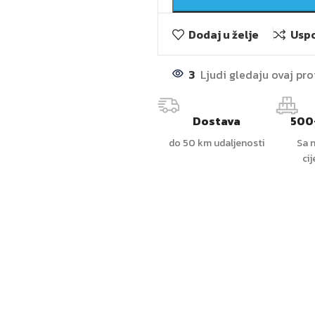
Dodaj u želje
Uspo
3
Ljudi gledaju ovaj pr
Dostava
500
do 50 km udaljenosti
Sa n
ci