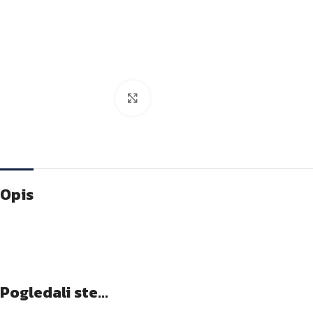
Kliknite za veću sliku
Opis
Pogledali ste...