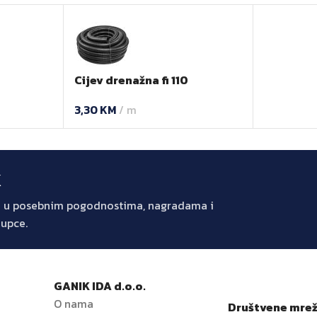
0
Cijev drenažna fi 110
3,30
KM
m
k
jte u posebnim pogodnostima, nagradama i
kupce.
GANIK IDA d.o.o.
O nama
Društvene mre