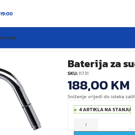
o
19:00
laćanje
ANGELO frizerska
Baterija za s
SKU:
11731
188,00
KM
Sniženje vrijedi do isteka zali
4 ARTIKLA NA STANJU