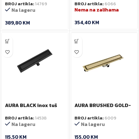
BROJ artikla:
6066
BROJ artikla:
14769
drvo
Nema na zalihama
Na lageru
354,40
KM
389,80
KM
AURA BLACK inox tuš
AURA BRUSHED GOLD-
kanalica 60 cm
inox tuš kanalica 60cm
BROJ artikla:
14538
BROJ artikla:
6009
Na lageru
Na lageru
115,50
KM
155,00
KM