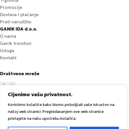
Trgovina
Promocije
Dostava i plaćanje
Prati narudžbu
GANIK IDA d.o.o.
O nama
Ganik trendovi
Usluge
Kontakt
Društvene mreže
Cijenimo vašu privatnost.
Koristimo kolačiće kako bismo poboljšali vaše iskustvo na
Sve prava zadržana
GANIK
IDA D.O.O. Vitez
2024
Izrada i
našoj web stranici. Pregledavanjem ove web stranice
održavanje Tadex Media
.
pristajete na našu upotrebu kolačića.