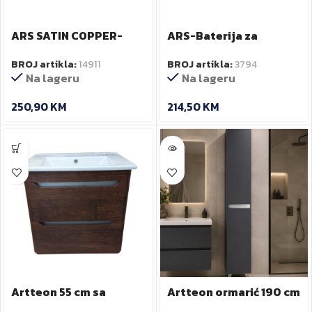
ARS SATIN COPPER-
ARS-Baterija za
Baterija za umivaonik-
umivaonik –
BROJ artikla:
14911
BROJ artikla:
3794
podžbukna
podzbukna
Na lageru
Na lageru
250,90
KM
214,50
KM
Artteon 55 cm sa
Artteon ormarić 190 cm
umivaonikom RUSTIK