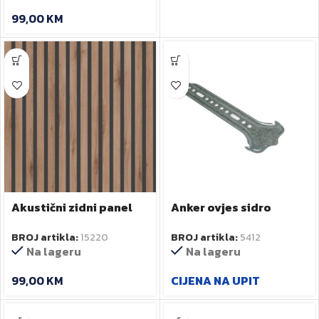
99,00
KM
Akustični zidni panel
Anker ovjes sidro
K688 PW Natural
170mm art.32170
BROJ artikla:
15220
BROJ artikla:
5412
Canella Oak 600×2600
Na lageru
Na lageru
– 2,6 M
99,00
KM
CIJENA NA UPIT