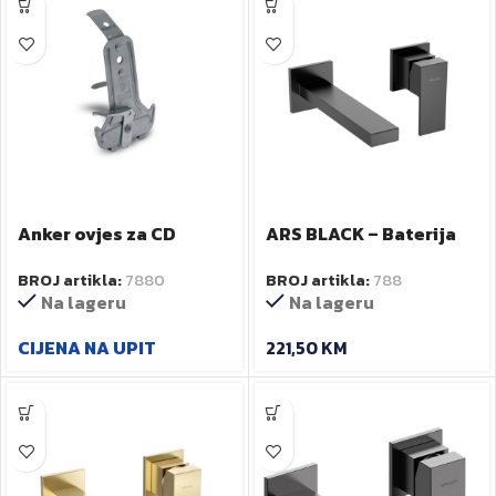
Anker ovjes za CD
ARS BLACK – Baterija
PROFIL sa oprugom
za umivaonik –
BROJ artikla:
7880
BROJ artikla:
788
art.35003
podzbukna
Na lageru
Na lageru
CIJENA NA UPIT
221,50
KM