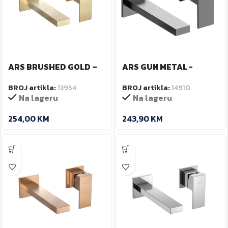
ARS BRUSHED GOLD –
ARS GUN METAL -
Baterija za umivaonik
Baterija za umivaonik-
BROJ artikla:
13954
BROJ artikla:
14910
podžbukna
podžbukna
Na lageru
Na lageru
254,00
KM
243,90
KM