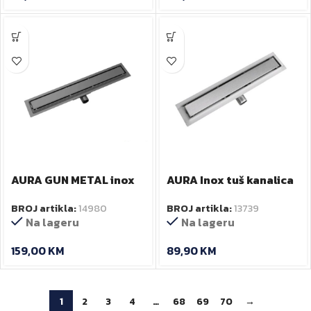
AURA GUN METAL inox
AURA Inox tuš kanalica
tuš kanalica 60cm
60 cm
BROJ artikla:
14980
BROJ artikla:
13739
Na lageru
Na lageru
159,00
KM
89,90
KM
1
2
3
4
…
68
69
70
→