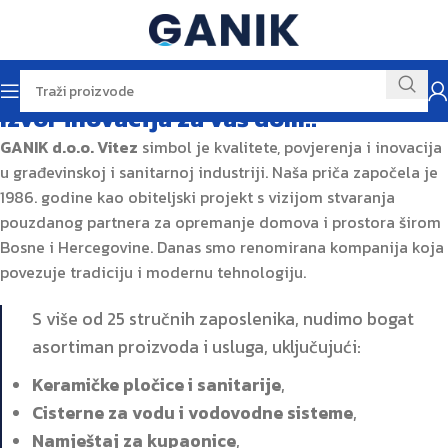
Izvor inovacija za vaš dom..
GANIK d.o.o. Vitez
simbol je kvalitete, povjerenja i inovacija
u građevinskoj i sanitarnoj industriji. Naša priča započela je
1986. godine kao obiteljski projekt s vizijom stvaranja
pouzdanog partnera za opremanje domova i prostora širom
Bosne i Hercegovine. Danas smo renomirana kompanija koja
povezuje tradiciju i modernu tehnologiju.
S više od 25 stručnih zaposlenika, nudimo bogat
asortiman proizvoda i usluga, uključujući:
Keramičke pločice i sanitarije
,
Cisterne za vodu i vodovodne sisteme
,
Namještaj za kupaonice
,