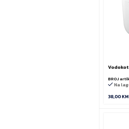
Vodokotl
BROJ arti
Na lag
38,00
KM