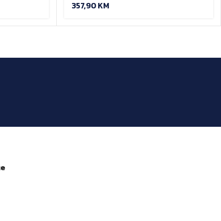
357,90
KM
že