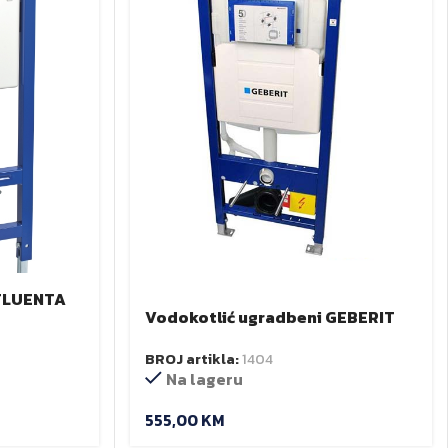
 FLUENTA
Vodokotlić ugradbeni GEBERIT
duofix UP320 H=112 cm
BROJ artikla:
1404
Na lageru
555,00
KM