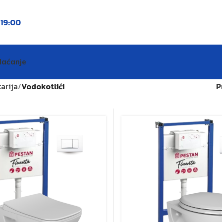
o
19:00
laćanje
arija
Vodokotlići
P