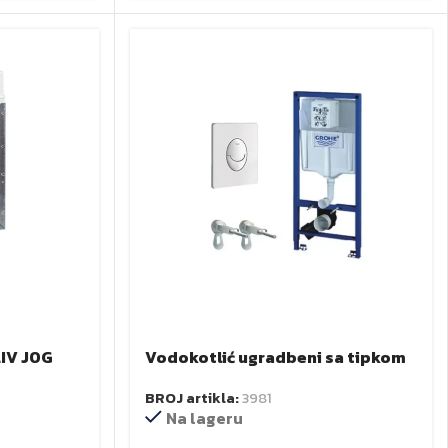
LIV JOG
Vodokotlić ugradbeni sa tipkom
RAPID SL 3u1 GROHE
BROJ artikla:
3981
Na lageru