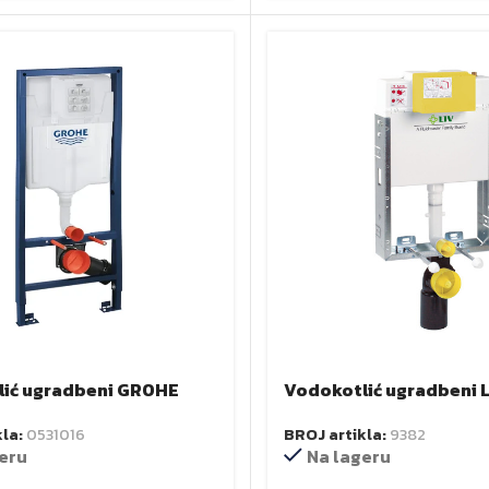
ić ugradbeni GROHE
Vodokotlić ugradbeni 
BROJ artikla:
9382
kla:
0531016
Na lageru
eru