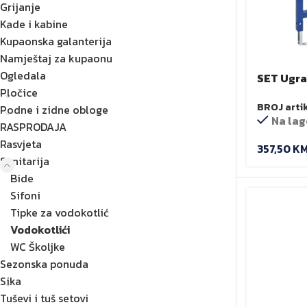
Grijanje
Kade i kabine
Kupaonska galanterija
Namještaj za kupaonu
Ogledala
SET Ugra
Pločice
Fluenta +
BROJ arti
DURU hig
Podne i zidne obloge
Na lag
RASPRODAJA
Rasvjeta
357,50
K
Sanitarija
Bide
Sifoni
Tipke za vodokotlić
Vodokotlići
WC Školjke
Sezonska ponuda
Sika
Tuševi i tuš setovi