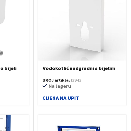
 bijeli
Vodokotlić nadgradni s bijelim
staklom PS-108 BPZ
BROJ artikla:
13943
Na lageru
CIJENA NA UPIT