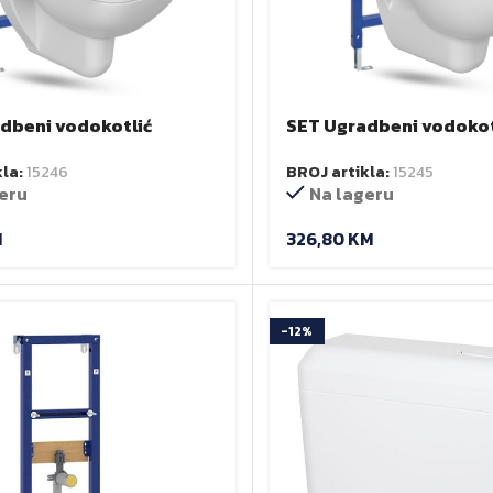
dbeni vodokotlić
SET Ugradbeni vodokot
 tipka + viseća wc školjka
Fluenta + tipka + viseća
kla:
15246
BROJ artikla:
15245
ijenska + daska
LILA + daska
eru
Na lageru
M
326,80
KM
-12%