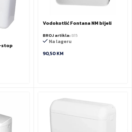
Vodokotlić Fontana NM bijeli
AP112
BROJ artikla:
815
Na lageru
-stop
90,50
KM