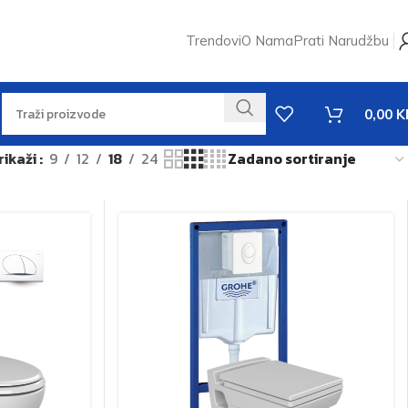
Trendovi
O Nama
Prati Narudžbu
0,00
K
rikaži
9
12
18
24