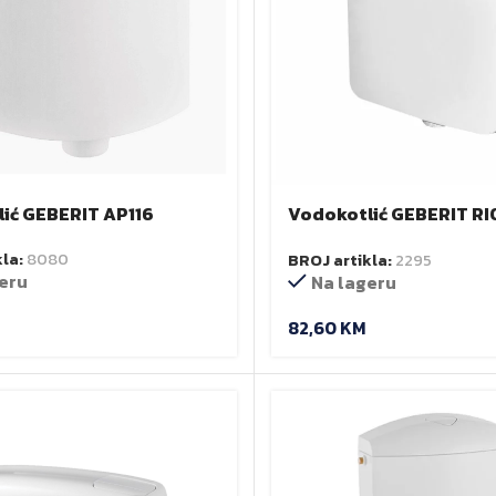
ić GEBERIT AP116
Vodokotlić GEBERIT RIO
AP110
kla:
8080
BROJ artikla:
2295
eru
Na lageru
82,60
KM