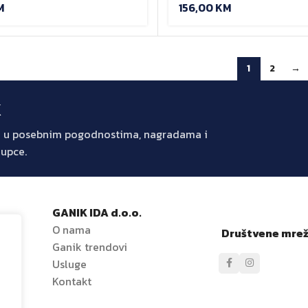
156,00
KM
M
1
2
→
k
jte u posebnim pogodnostima, nagradama i
kupce.
GANIK IDA d.o.o.
O nama
Društvene mre
Ganik trendovi
e
Usluge
Kontakt