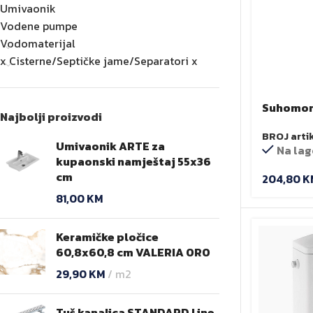
Umivaonik
Vodene pumpe
Vodomaterijal
x Cisterne/Septičke jame/Separatori x
Suhomon
Najbolji proizvodi
umivaoni
BROJ arti
Umivaonik ARTE za
Na lag
kupaonski namještaj 55x36
cm
204,80
K
81,00
KM
Keramičke pločice
60,8x60,8 cm VALERIA ORO
29,90
KM
m2
Tuš kanalica STANDARD Line