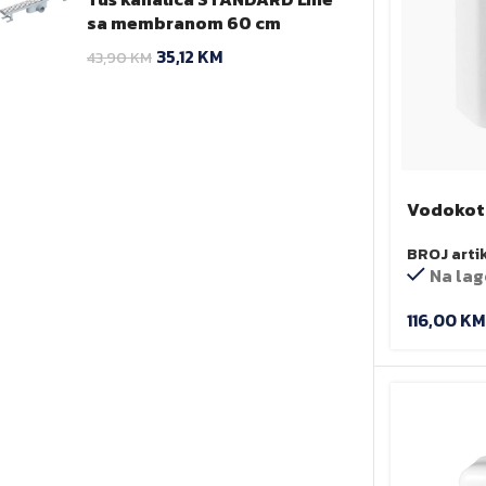
sa membranom 60 cm
35,12
KM
43,90
KM
Vodokotl
BROJ arti
Na lag
116,00
KM