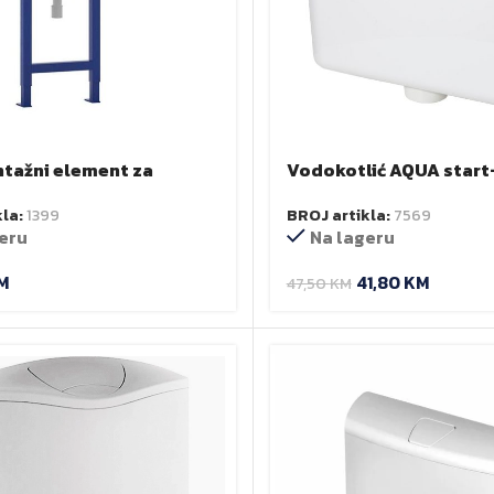
tažni element za
Vodokotlić AQUA start
k LIV
STY-700
kla:
1399
BROJ artikla:
7569
eru
Na lageru
M
41,80
KM
47,50
KM