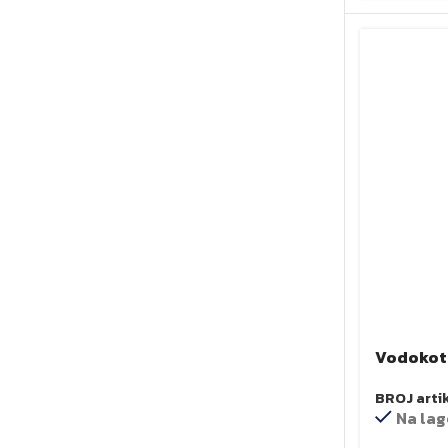
Vodokotl
RAPID SL
BROJ arti
Na lag