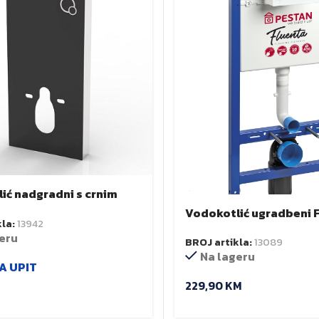
ić nadgradni s crnim
PS-108 CPZ
Vodokotlić ugradbeni
kla:
13942
eru
BROJ artikla:
13089
Na lageru
A UPIT
229,90
KM