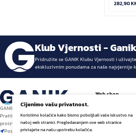
282,90
K
Klub Vjernosti - Gani
Pridružite se GANIK Klubu Vjernosti i uživa
ekskluzivnim ponudama za naše najvjernije 
Web shop
Trgovina
Cijenimo vašu privatnost.
GANIK – Izvor inovacije za vaš dom.
Promocije
Koristimo kolačiće kako bismo poboljšali vaše iskustvo na
Pratite nas za najnovije trendove,
Dostava i plaćanj
našoj web stranici. Pregledavanjem ove web stranice
proizvode i inspiraciju za uređenje doma.
Prati narudžbu
pristajete na našu upotrebu kolačića.
Poslovni centar 96-2, 72250 Vitez