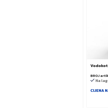
Vodokotl
staklom 
BROJ arti
Na lag
CIJENA N