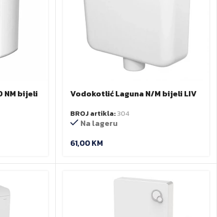
 NM bijeli
Vodokotlić Laguna N/M bijeli LIV
BROJ artikla:
304
Na lageru
61,00
KM