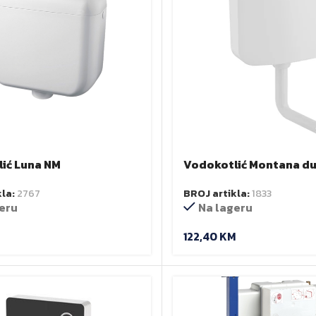
ić Luna NM
Vodokotlić Montana duo
AP117
kla:
2767
BROJ artikla:
1833
eru
Na lageru
122,40
KM