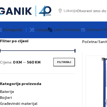
Otvoreni smo d
Lokacija
Kategorije
Usluge
Letci I Katalozi
Dostava I P
Filter po cijeni
Početna
Sanit
Cijena:
0 KM
—
560 KM
FILTRIRAJ
Kategorije proizvoda
Baterije
Bojleri
Građevinski materijal