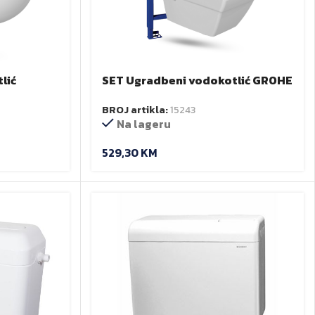
lić
SET Ugradbeni vodokotlić GROHE
 wc školjka
Rapid SL + tipka + viseća wc
BROJ artikla:
15243
školjka MONA + daska
Na lageru
529,30
KM