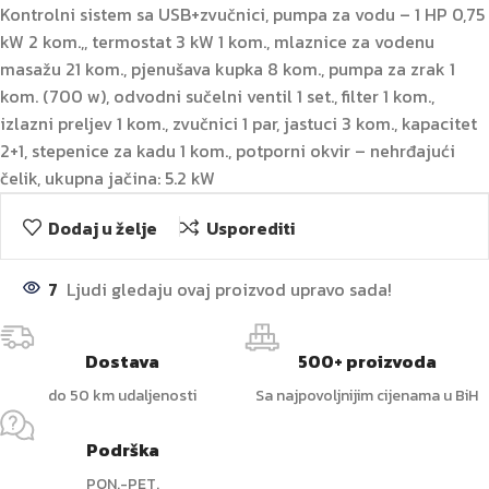
Kontrolni sistem sa USB+zvučnici, pumpa za vodu – 1 HP 0,75
kW 2 kom.,, termostat 3 kW 1 kom., mlaznice za vodenu
masažu 21 kom., pjenušava kupka 8 kom., pumpa za zrak 1
kom. (700 w), odvodni sučelni ventil 1 set., filter 1 kom.,
izlazni preljev 1 kom., zvučnici 1 par, jastuci 3 kom., kapacitet
2+1, stepenice za kadu 1 kom., potporni okvir – nehrđajući
čelik, ukupna jačina: 5.2 kW
Dodaj u želje
Usporediti
7
Ljudi gledaju ovaj proizvod upravo sada!
Dostava
500+ proizvoda
do 50 km udaljenosti
Sa najpovoljnijim cijenama u BiH
Podrška
PON.-PET.