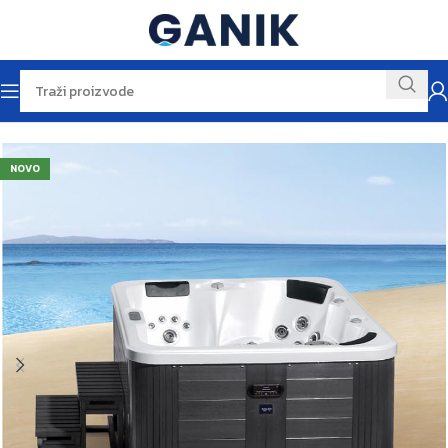
Početna
Kade i kabine
Hidromasažne kade
NOVO