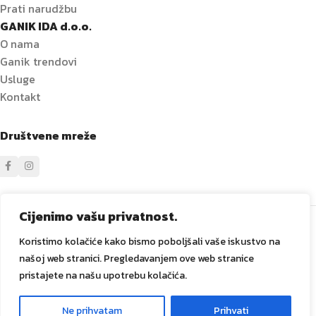
Prati narudžbu
GANIK IDA d.o.o.
O nama
Ganik trendovi
Usluge
Kontakt
Društvene mreže
Sve prava zadržana
GANIK
IDA D.O.O. Vitez
2024
Izrada i
Cijenimo vašu privatnost.
održavanje Tadex Media
.
Koristimo kolačiće kako bismo poboljšali vaše iskustvo na
našoj web stranici. Pregledavanjem ove web stranice
pristajete na našu upotrebu kolačića.
CIJENA NA
Hidromasažna kada
Ne prihvatam
Prihvati
0