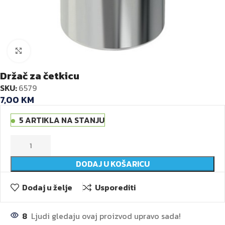
Kliknite za veću sliku
Držač za četkicu
SKU:
6579
7,00
KM
5 ARTIKLA NA STANJU
DODAJ U KOŠARICU
Dodaj u želje
Usporediti
8
Ljudi gledaju ovaj proizvod upravo sada!