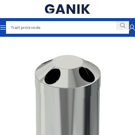
Početna
Kupaonska galanterija