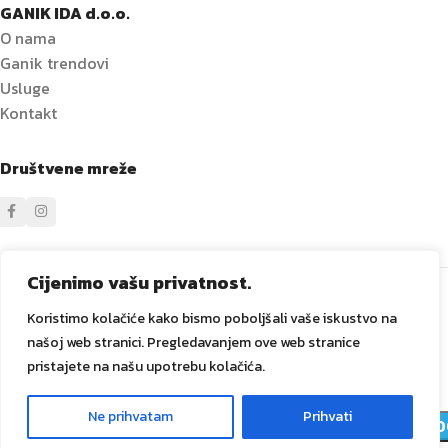
GANIK IDA d.o.o.
O nama
Ganik trendovi
Usluge
Kontakt
Društvene mreže
Sve prava zadržana
GANIK
IDA D.O.O. Vitez
2024
Izrada i
Cijenimo vašu privatnost.
održavanje Tadex Media
.
Koristimo kolačiće kako bismo poboljšali vaše iskustvo na
našoj web stranici. Pregledavanjem ove web stranice
pristajete na našu upotrebu kolačića.
5
Držač
Ne prihvatam
Prihvati
ARTIKLA
0
7,00
KM
D
za
NA
četkicu
Meni
Lista želja
Košarica