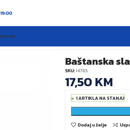
o
19:00
laćanje
TM Italija
Baštanska sla
SKU:
14765
17,50
KM
1 ARTIKLA NA STANJU
Dodaj u želje
Uspo