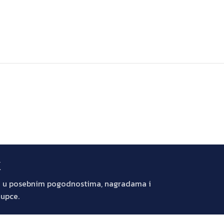
k
jte u posebnim pogodnostima, nagradama i
kupce.