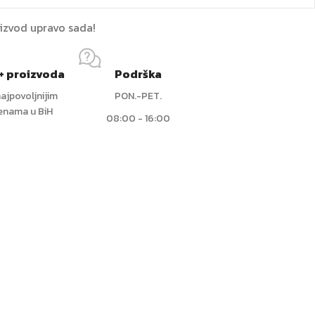
oizvod upravo sada!
+ proizvoda
Podrška
ajpovoljnijim
PON.-PET.
jenama u BiH
08:00 - 16:00