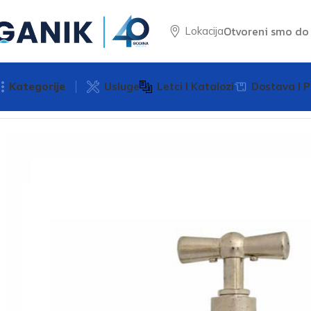
Otvoreni smo d
Lokacija
Kategorije
Usluge
Letci I Katalozi
Dostava I P
Početna
Baterije
Baštanska slavina
Baštanska slavina 1/2 R