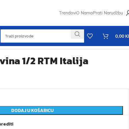
Trendovi
O Nama
Prati Narudžbu
0,00
K
vina 1/2 RTM Italija
DODAJ U KOŠARICU
rediti