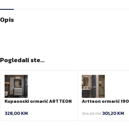
Opis
Pogledali ste...
Kupaonski ormarić ARTTEON
Artteon ormarić 19
150 cm BK SB
301,20
KM
328,00
KM
354,40
KM