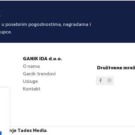
k
jte u posebnim pogodnostima, nagradama i
kupce.
GANIK IDA d.o.o.
O nama
Društvene mre
Ganik trendovi
e
Usluge
Kontakt
ržavanje Tadex Media
.