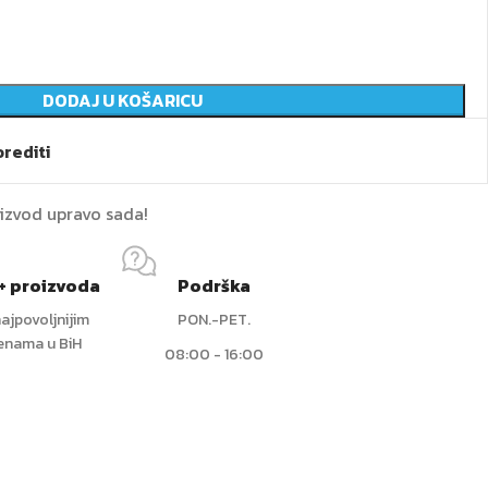
DODAJ U KOŠARICU
rediti
oizvod upravo sada!
+ proizvoda
Podrška
ajpovoljnijim
PON.-PET.
jenama u BiH
08:00 - 16:00