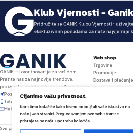
Klub Vjernosti - Gani
Pridružite se GANIK Klubu Vjernosti i uživa
ekskluzivnim ponudama za naše najvjernije 
Web shop
Trgovina
GANIK – Izvor inovacije za vaš dom.
Promocije
Pratite nas za najnovije trendove,
Dostava i plaćanj
proizvode i inspiraciju za uređenje doma.
Prati narudžbu
Poslovni centar 96-2, 72250 Vitez
Cijenimo vašu privatnost.
Telefon: 063 392 382
Koristimo kolačiće kako bismo poboljšali vaše iskustvo na
Mail: shop@ganik.ba
našoj web stranici. Pregledavanjem ove web stranice
pristajete na našu upotrebu kolačića.
Sve prava zadržana
GANIK
IDA D.O.O. Vitez
2024
Izrada i od