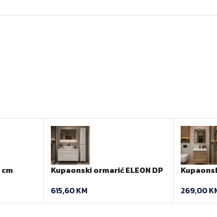
0 cm
Kupaonski ormarić ELEON DP
Kupaons
120 cm
Artteon 
615,60
KM
269,00
K