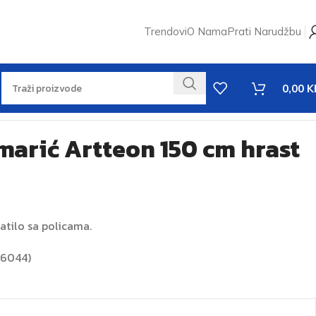
Trendovi
O Nama
Prati Narudžbu
0,00
K
arić Artteon 150 cm hrast
atilo sa policama.
a 6044)