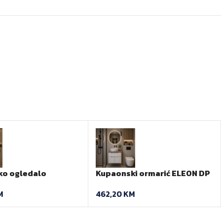
ko ogledalo
Kupaonski ormarić ELEON DP
65 cm hrast
61 cm bez umivaonika
M
462,20
KM