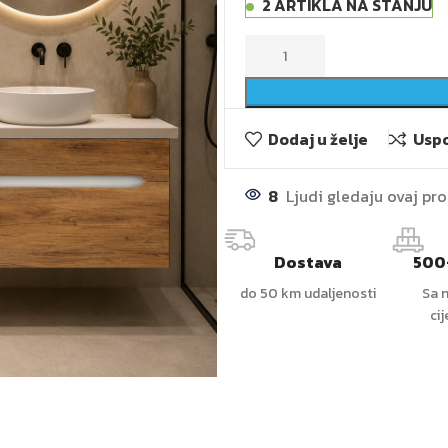
2 ARTIKLA NA STANJU
Dodaj u želje
Uspo
8
Ljudi gledaju ovaj pr
Dostava
500
do 50 km udaljenosti
Sa n
ci