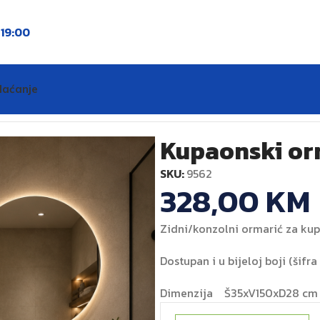
o
19:00
laćanje
 150 cm hrast
Kupaonski orm
SKU:
9562
328,00
KM
Zidni/konzolni ormarić za kup
Dostupan i u bijeloj boji (šifr
Dimenzija Š35xV150xD28 cm