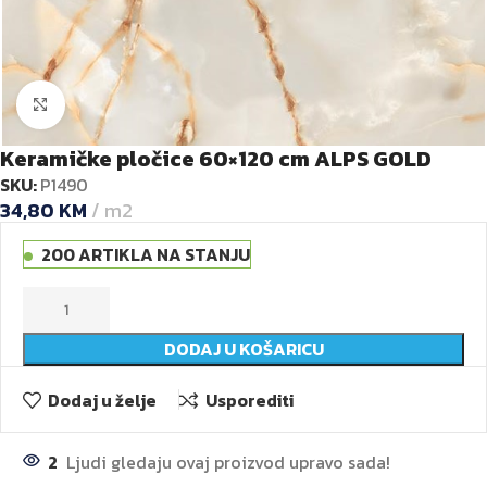
Kliknite za veću sliku
Keramičke pločice 60×120 cm ALPS GOLD
SKU:
P1490
34,80
KM
m2
200 ARTIKLA NA STANJU
DODAJ U KOŠARICU
Dodaj u želje
Usporediti
2
Ljudi gledaju ovaj proizvod upravo sada!