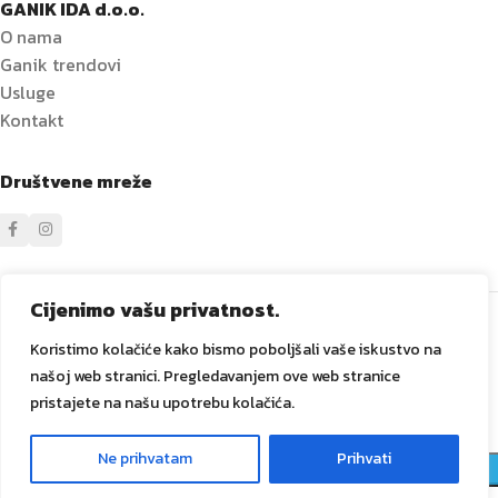
GANIK IDA d.o.o.
O nama
Ganik trendovi
Usluge
Kontakt
Društvene mreže
Sve prava zadržana
GANIK
IDA D.O.O. Vitez
2024
Izrada i
Cijenimo vašu privatnost.
održavanje Tadex Media
.
Koristimo kolačiće kako bismo poboljšali vaše iskustvo na
našoj web stranici. Pregledavanjem ove web stranice
pristajete na našu upotrebu kolačića.
Keramičke
200
pločice
34,80
KM
Ne prihvatam
Prihvati
ARTIKLA
0
60×120 cm
NA
m2
ALPS
Meni
Lista želja
Košarica
STANJU