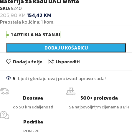
Baterija za kadu DALI white
SKU:
5240
205,90
KM
154,42
KM
Preostala količina: 1 kom.
1 ARTIKLA NA STANJU
DODAJ U KOŠARICU
Dodaj u želje
Usporediti
5
Ljudi gledaju ovaj proizvod upravo sada!
Dostava
500+ proizvoda
do 50 km udaljenosti
Sa najpovoljnijim cijenama u BiH
Podrška
PON.-PET.