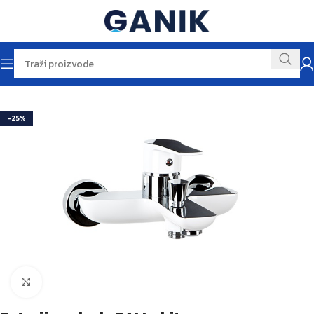
Početna
RASPRODAJA
-25%
Kliknite za veću sliku