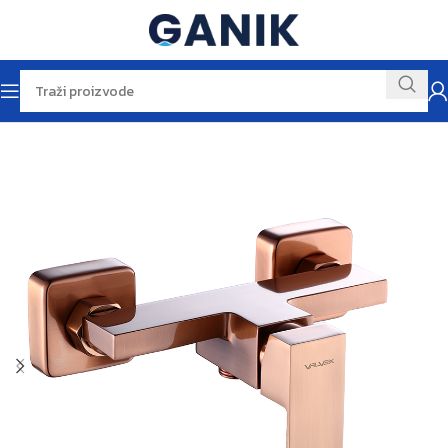
Početna
Baterije
Baterije za kadu i tuš kabinu