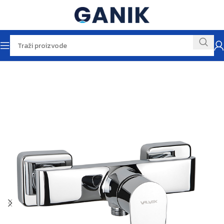
Početna
Baterije
Baterije za kadu i tuš kabinu