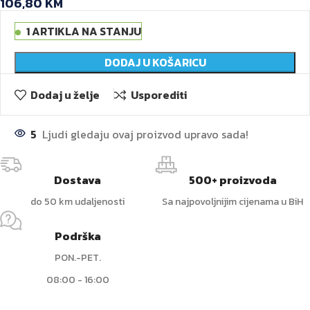
106,80
KM
1 ARTIKLA NA STANJU
DODAJ U KOŠARICU
Dodaj u želje
Usporediti
5
Ljudi gledaju ovaj proizvod upravo sada!
Dostava
500+ proizvoda
do 50 km udaljenosti
Sa najpovoljnijim cijenama u BiH
Podrška
PON.-PET.
08:00 - 16:00