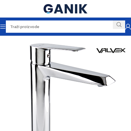
Početna
Baterije
Baterije za umivaonik