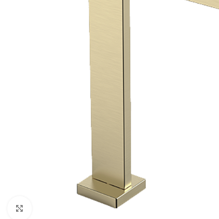
Kliknite za veću sliku