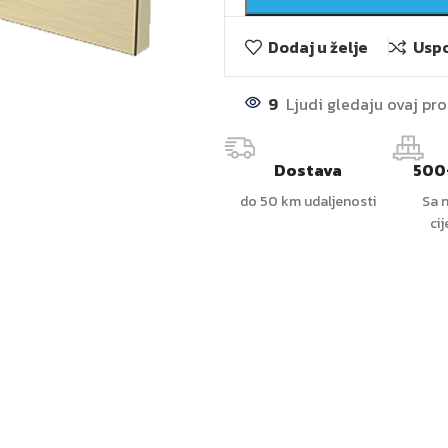
Dodaj u želje
Uspo
9
Ljudi gledaju ovaj pr
Dostava
500
do 50 km udaljenosti
Sa n
ci