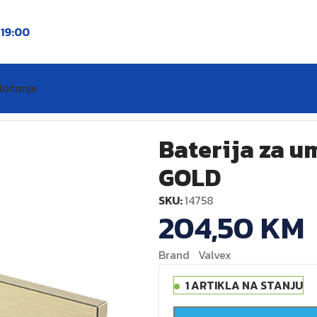
o
19:00
laćanje
aonik VARSO BRUSHED GOLD
Baterija za 
GOLD
SKU:
14758
204,50
KM
Brand Valvex
1 ARTIKLA NA STANJU