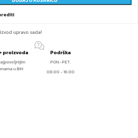
DODAJ U KOŠARICU
rediti
oizvod upravo sada!
+ proizvoda
Podrška
ajpovoljnijim
PON.-PET.
jenama u BiH
08:00 - 16:00