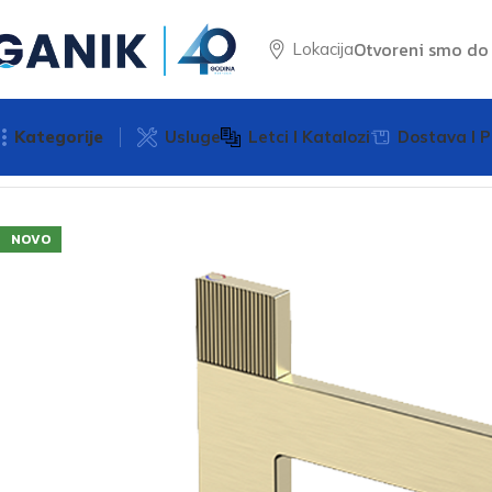
Otvoreni smo d
Lokacija
Kategorije
Usluge
Letci I Katalozi
Dostava I P
Početna
Baterije
Baterije za umivaonik
Baterija za umiv
NOVO