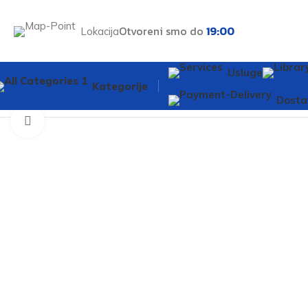
Otvoreni smo do
19:00
Lokacija
Usluge
Kategorije
Početna
Vodomaterijal
Odvodi
Cijev pvc 32×500
Dosta
Kliknite za veću sliku