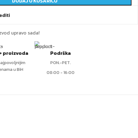
DODAJ U KOŠARICU
diti
izvod upravo sada!
+ proizvoda
Podrška
ajpovoljnijim
PON.-PET.
jenama u BiH
08:00 - 16:00