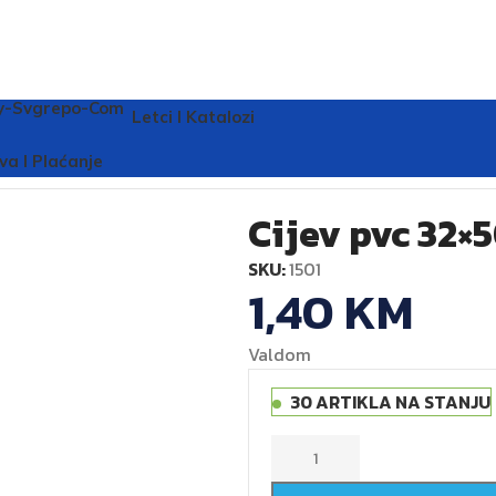
Letci I Katalozi
va I Plaćanje
Cijev pvc 32×
SKU:
1501
1,40
KM
Valdom
30 ARTIKLA NA STANJU