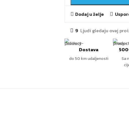
Dodaj u želje
Uspore
9
Ljudi gledaju ovaj pro
Dostava
500
do 50 km udaljenosti
Sa n
ci