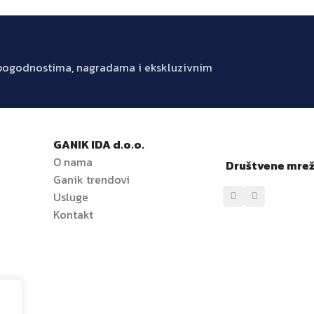
m pogodnostima, nagradama i ekskluzivnim
GANIK IDA d.o.o.
O nama
Društvene mre
Ganik trendovi
e
Usluge
Kontakt