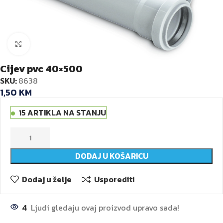
Kliknite za veću sliku
Cijev pvc 40×500
SKU:
8638
1,50
KM
15 ARTIKLA NA STANJU
DODAJ U KOŠARICU
Dodaj u želje
Usporediti
4
Ljudi gledaju ovaj proizvod upravo sada!