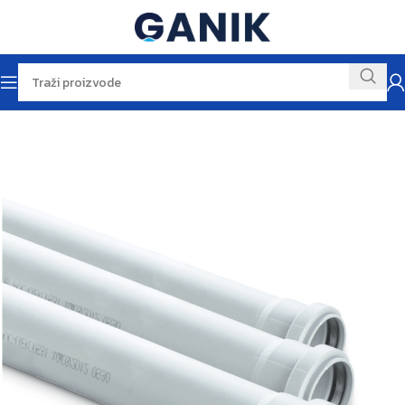
Početna
Vodomaterijal
Odvodi