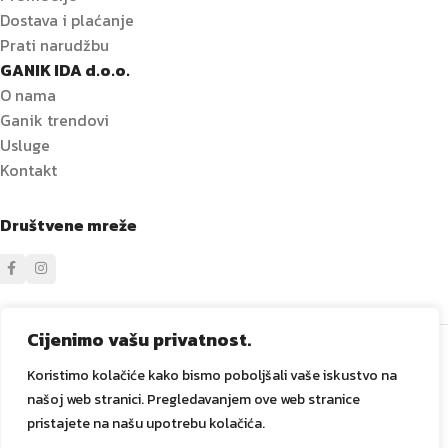
Dostava i plaćanje
Prati narudžbu
GANIK IDA d.o.o.
O nama
Ganik trendovi
Usluge
Kontakt
Društvene mreže
Sve prava zadržana
GANIK
IDA D.O.O. Vitez
2024
Izrada i
Cijenimo vašu privatnost.
održavanje Tadex Media
.
Koristimo kolačiće kako bismo poboljšali vaše iskustvo na
našoj web stranici. Pregledavanjem ove web stranice
pristajete na našu upotrebu kolačića.