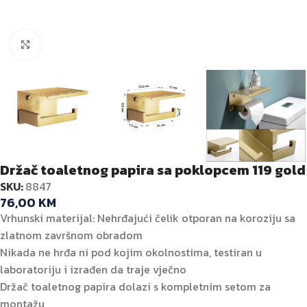
Kliknite za veću sliku
Držač toaletnog papira sa poklopcem 119 gold
SKU:
8847
76,00
KM
Vrhunski materijal: Nehrđajući čelik otporan na koroziju sa
zlatnom završnom obradom
Nikada ne hrđa ni pod kojim okolnostima, testiran u
laboratoriju i izrađen da traje vječno
Držač toaletnog papira dolazi s kompletnim setom za
montažu