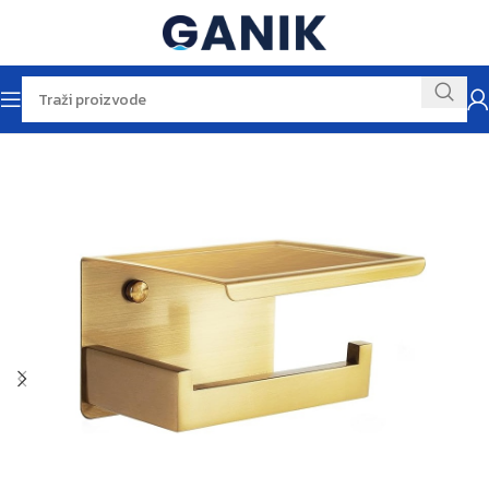
Početna
Kupaonska galanterija