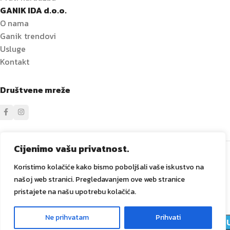
GANIK IDA d.o.o.
O nama
Ganik trendovi
Usluge
Kontakt
Društvene mreže
Sve prava zadržana
GANIK
IDA D.O.O. Vitez
2024
Izrada i
Cijenimo vašu privatnost.
održavanje Tadex Media
.
Koristimo kolačiće kako bismo poboljšali vaše iskustvo na
našoj web stranici. Pregledavanjem ove web stranice
pristajete na našu upotrebu kolačića.
Držač
1
toaletnog
Ne prihvatam
Prihvati
ARTIKLA
0
76,00
KM
DODAJ 
papira sa
NA