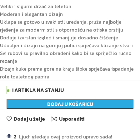
Veliki i sigurni držač za telefon
Moderan i elegantan dizajn
Uklapa se gotovo u svaki stil uređenja, pruža najbolje
rješenje za moderni stil s otpornošću na otiske prstiju
Dodaje izvrstan izgled i smanjuje dosadno čišćenje
Udubljeni dizajn na gornjoj polici sprječava klizanje stvari
Svi rubovi su pravilno obrađeni kako bi se spriječilo ručno
rezanje
Dizajn kuke prema gore na kraju šipke sprječava ispadanje
role toaletnog papira
1 ARTIKLA NA STANJU
DODAJ U KOŠARICU
Dodaj u želje
Usporediti
2
Ljudi gledaju ovaj proizvod upravo sada!