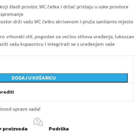
oji štedi prostor, WC četka i držač pristaju u uske prostore
a spremanje
rostor drži vašu WC četku skrivenom i pruža sanitarno mjesto
ro vrhunski stil, pogodan za većinu stilova uređenja, luksuzan
siti vašu kupaonicu i integrirati se s uređenjem vaše
DODAJ U KOŠARICU
rediti
oizvod upravo sada!
+ proizvoda
Podrška