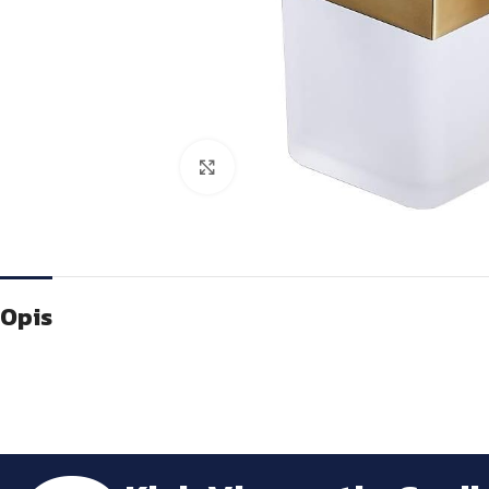
Kliknite za veću sliku
Opis