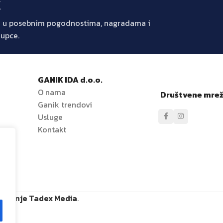
k
jte u posebnim pogodnostima, nagradama i
kupce.
GANIK IDA d.o.o.
O nama
Društvene mre
Ganik trendovi
e
Usluge
Kontakt
ržavanje Tadex Media
.