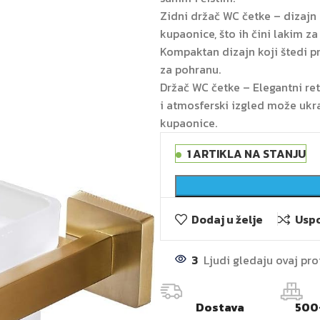
Zidni držač WC četke – dizajn k
kupaonice, što ih čini lakim z
Kompaktan dizajn koji štedi p
za pohranu.
Držač WC četke – Elegantni ret
i atmosferski izgled može ukra
kupaonice.
1 ARTIKLA NA STANJU
Dodaj u želje
Uspo
3
Ljudi gledaju ovaj pr
Dostava
500