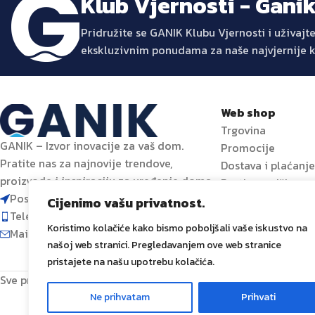
Klub Vjernosti - Gani
Pridružite se GANIK Klubu Vjernosti i uživa
ekskluzivnim ponudama za naše najvjernije 
Web shop
Trgovina
GANIK – Izvor inovacije za vaš dom.
Promocije
Pratite nas za najnovije trendove,
Dostava i plaćanj
proizvode i inspiraciju za uređenje doma.
Prati narudžbu
Poslovni centar 96-2, 72250 Vitez
Cijenimo vašu privatnost.
Telefon: 063 392 382
Koristimo kolačiće kako bismo poboljšali vaše iskustvo na
Mail: shop@ganik.ba
našoj web stranici. Pregledavanjem ove web stranice
pristajete na našu upotrebu kolačića.
Sve prava zadržana
GANIK
IDA D.O.O. Vitez
2024
Izrada i od
Ne prihvatam
Prihvati