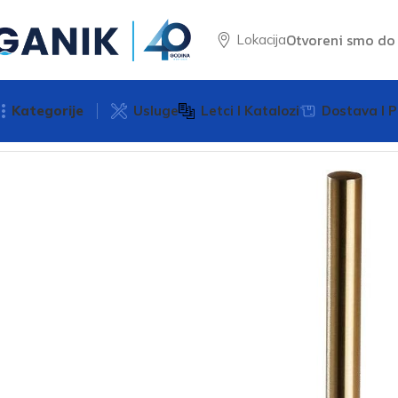
Otvoreni smo d
Lokacija
Kategorije
Usluge
Letci I Katalozi
Dostava I P
Početna
Kupaonska galanterija
Držač wc četke 119 gold