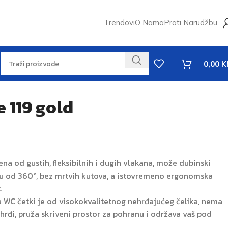
Trendovi
O Nama
Prati Narudžbu
0,00
K
 119 gold
đena od gustih, fleksibilnih i dugih vlakana, može dubinski
ugu od 360°, bez mrtvih kutova, a istovremeno ergonomska
.
eta WC četki je od visokokvalitetnog nehrđajućeg čelika, nema
 hrđi, pruža skriveni prostor za pohranu i održava vaš pod