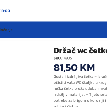
o
19:00
laćanje
Držač wc četke
SKU:
14935
81,50
KM
Gusta i izdržljiva četka – Izra
očistiti vašu WC školjku u kr
ručka četke pruža udoban hvat
Izdržljiv materijal – Tijelo s
potrebe za brigom o koroziji i
suhim i čistim.