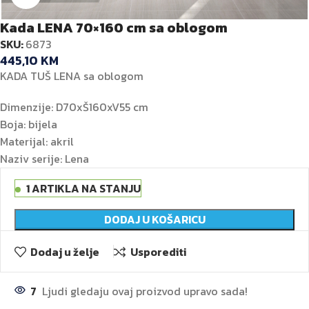
Kada LENA 70×160 cm sa oblogom
SKU:
6873
445,10
KM
KADA TUŠ LENA sa oblogom
Dimenzije: D70xŠ160xV55 cm
Boja: bijela
Materijal: akril
Naziv serije: Lena
1 ARTIKLA NA STANJU
DODAJ U KOŠARICU
Dodaj u želje
Usporediti
7
Ljudi gledaju ovaj proizvod upravo sada!