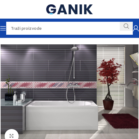
Početna
Kade i kabine
Kade i tuš kade
Kliknite za veću sliku