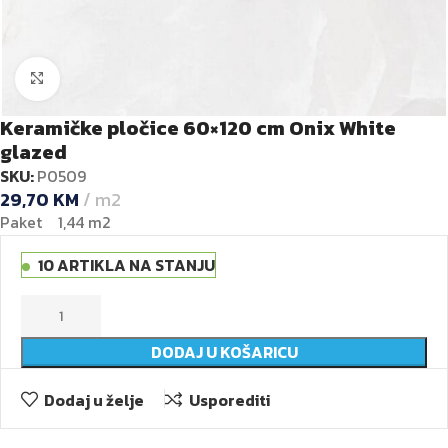
Kliknite za veću sliku
Keramičke pločice 60×120 cm Onix White
glazed
SKU:
P0509
29,70
KM
m2
Paket 1,44 m2
10 ARTIKLA NA STANJU
DODAJ U KOŠARICU
Dodaj u želje
Usporediti