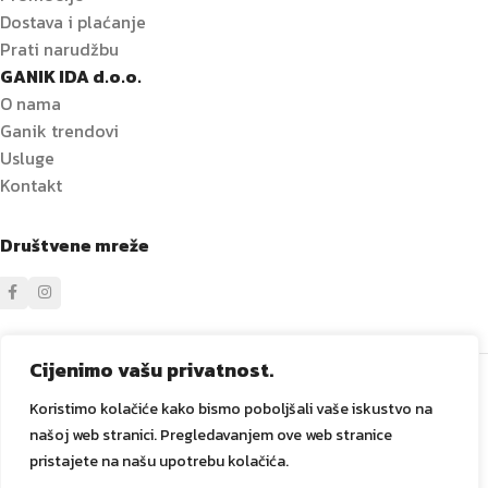
Dostava i plaćanje
Prati narudžbu
GANIK IDA d.o.o.
O nama
Ganik trendovi
Usluge
Kontakt
Društvene mreže
Sve prava zadržana
GANIK
IDA D.O.O. Vitez
2024
Izrada i
Cijenimo vašu privatnost.
održavanje Tadex Media
.
Koristimo kolačiće kako bismo poboljšali vaše iskustvo na
našoj web stranici. Pregledavanjem ove web stranice
pristajete na našu upotrebu kolačića.
Keramičke