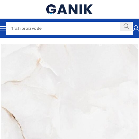
Početna
Pločice
Zidne pločice