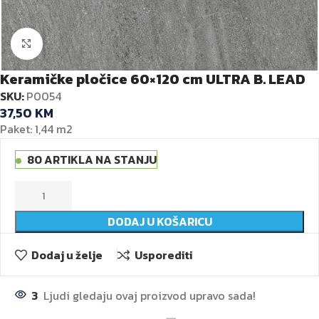
Kliknite za veću sliku
Keramičke pločice 60×120 cm ULTRA B. LEAD
SKU:
P0054
37,50
KM
Paket: 1,44 m2
80 ARTIKLA NA STANJU
DODAJ U KOŠARICU
Dodaj u želje
Usporediti
3
Ljudi gledaju ovaj proizvod upravo sada!