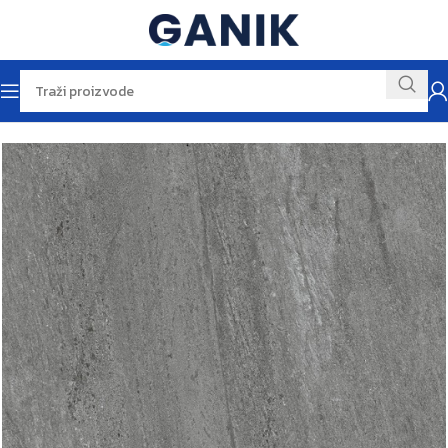
Početna
Pločice
Podne pločice