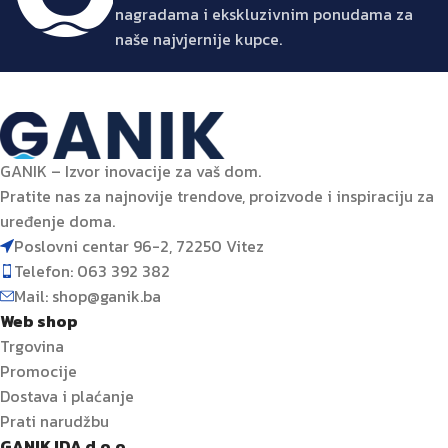
nagradama i ekskluzivnim ponudama za
naše najvjernije kupce.
GANIK – Izvor inovacije za vaš dom.
Pratite nas za najnovije trendove, proizvode i inspiraciju za
uređenje doma.
Poslovni centar 96-2, 72250 Vitez
Telefon: 063 392 382
Mail: shop@ganik.ba
Web shop
Trgovina
Promocije
Dostava i plaćanje
Prati narudžbu
GANIK IDA d.o.o.