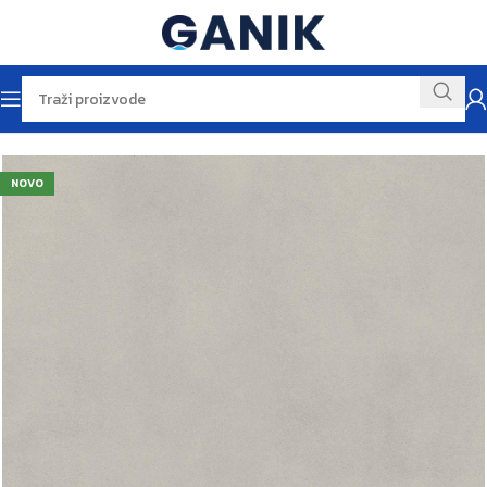
Početna
Pločice
Podne pločice
NOVO