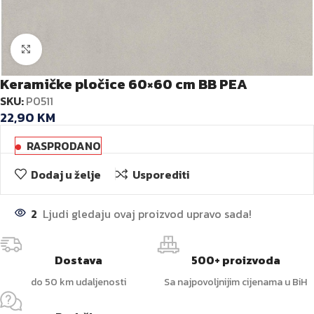
Kliknite za veću sliku
Keramičke pločice 60×60 cm BB PEA
SKU:
P0511
22,90
KM
RASPRODANO
Dodaj u želje
Usporediti
2
Ljudi gledaju ovaj proizvod upravo sada!
Dostava
500+ proizvoda
do 50 km udaljenosti
Sa najpovoljnijim cijenama u BiH