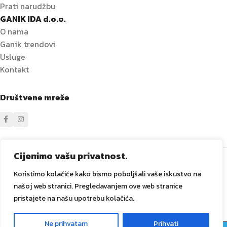
Prati narudžbu
GANIK IDA d.o.o.
O nama
Ganik trendovi
Usluge
Kontakt
Društvene mreže
Sve prava zadržana
GANIK
IDA D.O.O. Vitez
2024
Izrada i
Cijenimo vašu privatnost.
održavanje Tadex Media
.
Koristimo kolačiće kako bismo poboljšali vaše iskustvo na
našoj web stranici. Pregledavanjem ove web stranice
pristajete na našu upotrebu kolačića.
Laminat
80
20,50
KM
Boardwalk
Ne prihvatam
Prihvati
ARTIKLA
0