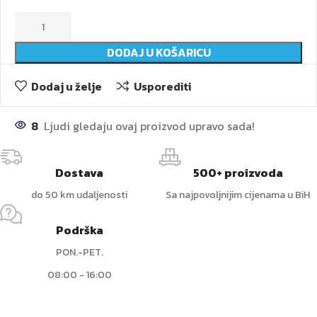
DODAJ U KOŠARICU
Dodaj u želje
Usporediti
8
Ljudi gledaju ovaj proizvod upravo sada!
Dostava
500+ proizvoda
do 50 km udaljenosti
Sa najpovoljnijim cijenama u BiH
Podrška
PON.-PET.
08:00 - 16:00