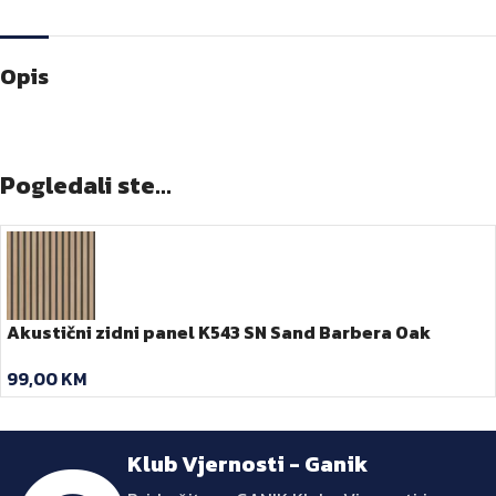
Opis
Pogledali ste...
Akustični zidni panel K543 SN Sand Barbera Oak
600×2600 -2,6 M
99,00
KM
Klub Vjernosti - Ganik