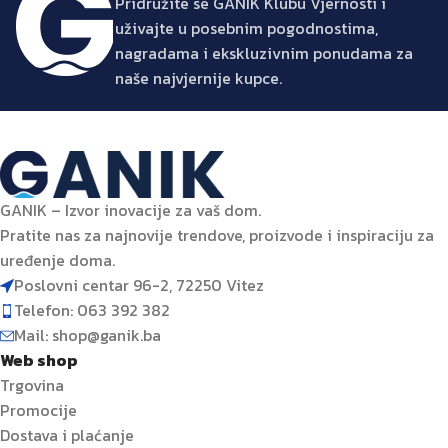
Pridružite se GANIK Klubu Vjernosti i
uživajte u posebnim pogodnostima,
nagradama i ekskluzivnim ponudama za
naše najvjernije kupce.
GANIK – Izvor inovacije za vaš dom.
Pratite nas za najnovije trendove, proizvode i inspiraciju za
uređenje doma.
Poslovni centar 96-2, 72250 Vitez
Telefon: 063 392 382
Mail: shop@ganik.ba
Web shop
Trgovina
Promocije
Dostava i plaćanje