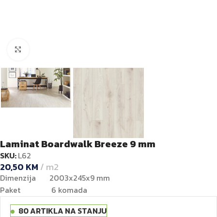
Kliknite za veću sliku
Laminat Boardwalk Breeze 9 mm
SKU:
L62
20,50
KM
m2
Dimenzija 2003x245x9 mm
Paket 6 komada
80 ARTIKLA NA STANJU