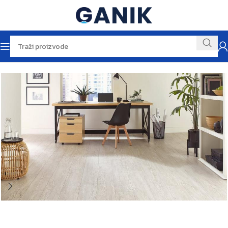
Početna
Podne i zidne obloge
Laminat