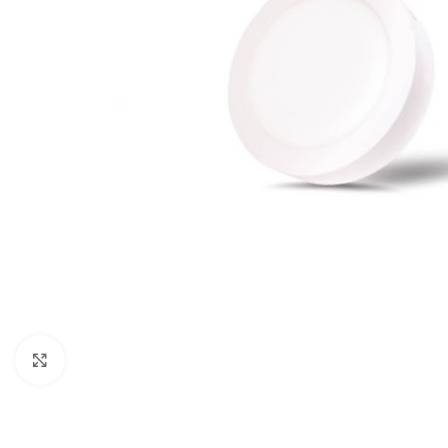
Kliknite za veću sliku