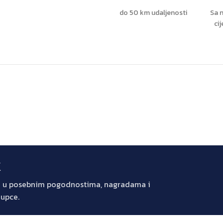
do 50 km udaljenosti
Sa n
ci
k
jte u posebnim pogodnostima, nagradama i
kupce.