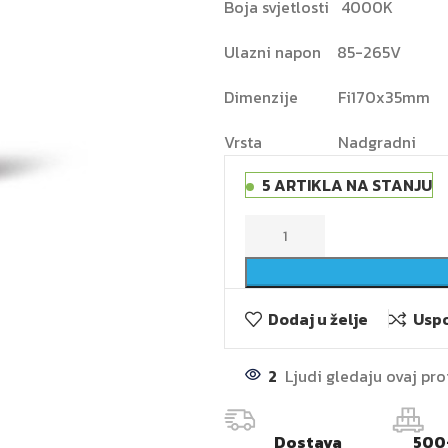
Boja svjetlosti
4000K
Ulazni napon
85-265V
Dimenzije
Fi170x35mm
Vrsta
Nadgradni
5 ARTIKLA NA STANJU
Dodaj u želje
Uspo
2
Ljudi gledaju ovaj pr
Dostava
500