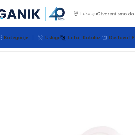
Otvoreni smo d
Lokacija
Kategorije
Usluge
Letci I Katalozi
Dostava I P
Početna
Rasvjeta
LED panel E-light 12W 4000k