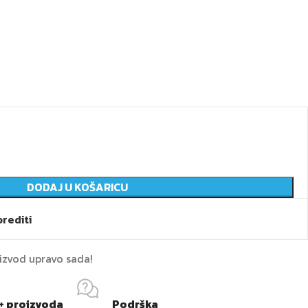
DODAJ U KOŠARICU
rediti
oizvod upravo sada!
+ proizvoda
Podrška