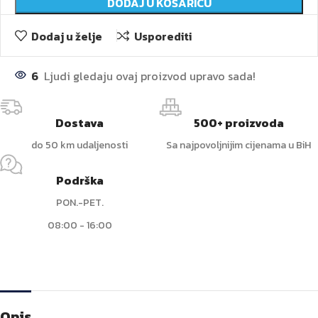
DODAJ U KOŠARICU
Dodaj u želje
Usporediti
6
Ljudi gledaju ovaj proizvod upravo sada!
Dostava
500+ proizvoda
do 50 km udaljenosti
Sa najpovoljnijim cijenama u BiH
Podrška
PON.-PET.
08:00 - 16:00
Opis