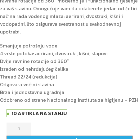
ravnine rotacije od 360° moderno je i funkcionalno rješenje
za vaš slavinu. Omogućuje vam da odaberete jedan od četiri
načina rada vodenog mlaza: aerirani, dvostruki, kišni i
vodopadni, što osigurava svestranost u svakodnevnoj
upotrebi.
Smanjuje potrošnju vode
4 vrste potoka: aerirani, dvostruki, kišni, slapovi
Dvije ravnine rotacije od 360°
Izrađen od nehrđajućeg čelika
Thread 22/24 (redukcija)
Odgovara većini slavina
Brza i jednostavna ugradnja
Odobreno od strane Nacionalnog instituta za higijenu – PZH
10 ARTIKLA NA STANJU