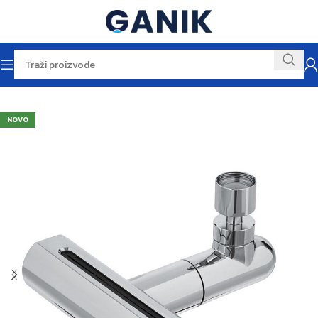
Početna
Baterije
Baterije za kuhinju
NOVO