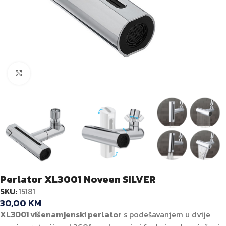
Kliknite za veću sliku
Perlator XL3001 Noveen SILVER
SKU:
15181
30,00
KM
XL3001 višenamjenski perlator
s podešavanjem u dvije