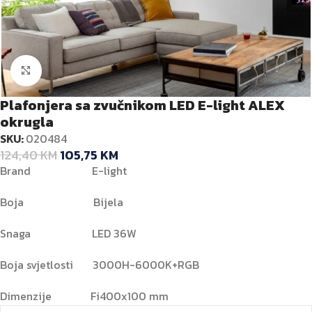
Kliknite za veću sliku
Plafonjera sa zvučnikom LED E-light ALEX
okrugla
SKU:
020484
124,40
KM
105,75
KM
Brand E-light
Boja Bijela
Snaga LED 36W
Boja svjetlosti 3000H-6000K+RGB
Dimenzije Fi400x100 mm