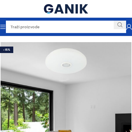
Početna
Rasvjeta
-15%