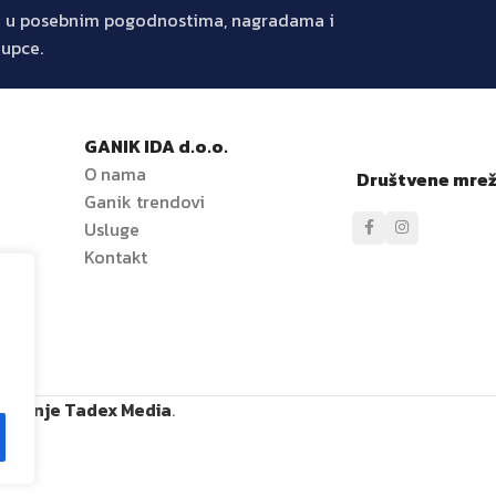
jte u posebnim pogodnostima, nagradama i
kupce.
GANIK IDA d.o.o.
O nama
Društvene mre
Ganik trendovi
e
Usluge
Kontakt
ržavanje Tadex Media
.