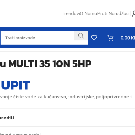
Trendovi
O Nama
Prati Narudžbu
0,00
K
u MULTI 35 10N 5HP
 UPIT
nje čiste vode za kućanstvo, industrijske, poljoprivredne i
rediti
oizvod upravo sada!