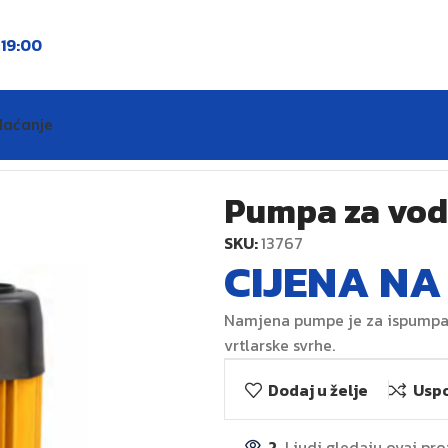
o
19:00
laćanje
Pumpa za vod
SKU:
13767
CIJENA NA
Namjena pumpe je za ispumpava
vrtlarske svrhe.
Dodaj u želje
Uspo
2
Ljudi gledaju ovaj pr