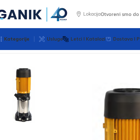
Otvoreni smo d
Lokacija
Kategorije
Usluge
Letci I Katalozi
Dostava I P
Početna
Vodene pumpe
Pumpa za vodu MULTI 35 10N 5HP