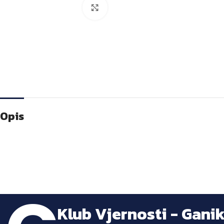
Kliknite za veću sliku
Opis
Klub Vjernosti - Gani