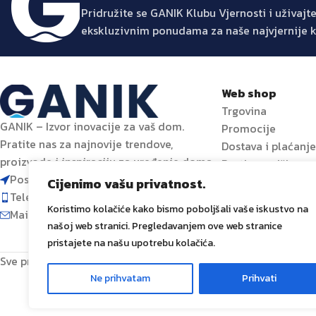
Pridružite se GANIK Klubu Vjernosti i uživa
ekskluzivnim ponudama za naše najvjernije 
Web shop
Trgovina
GANIK – Izvor inovacije za vaš dom.
Promocije
Pratite nas za najnovije trendove,
Dostava i plaćanj
proizvode i inspiraciju za uređenje doma.
Prati narudžbu
Poslovni centar 96-2, 72250 Vitez
Cijenimo vašu privatnost.
Telefon: 063 392 382
Koristimo kolačiće kako bismo poboljšali vaše iskustvo na
Mail: shop@ganik.ba
našoj web stranici. Pregledavanjem ove web stranice
pristajete na našu upotrebu kolačića.
Sve prava zadržana
GANIK
IDA D.O.O. Vitez
2024
Izrada i od
Ne prihvatam
Prihvati