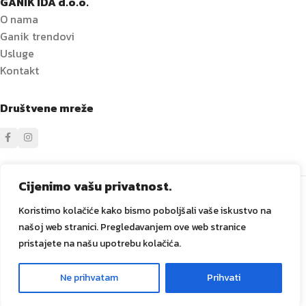
GANIK IDA d.o.o.
O nama
Ganik trendovi
Usluge
Kontakt
Društvene mreže
Sve prava zadržana
GANIK
IDA D.O.O. Vitez
2024
Izrada i
Cijenimo vašu privatnost.
održavanje Tadex Media
.
Koristimo kolačiće kako bismo poboljšali vaše iskustvo na
našoj web stranici. Pregledavanjem ove web stranice
pristajete na našu upotrebu kolačića.
CIJENA NA
Pumpa za vodu PRISMA 45
Ne prihvatam
Prihvati
0
5N
UPIT
Meni
Lista želja
Košarica