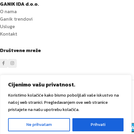
GANIK IDA d.o.o.
O nama
Ganik trendovi
Usluge
Kontakt
Društvene mreže
Sve prava zadržana
GANIK
IDA D.O.O. Vitez
2024
Izrada i
Cijenimo vašu privatnost.
održavanje Tadex Media
.
Koristimo kolačiće kako bismo poboljšali vaše iskustvo na
našoj web stranici. Pregledavanjem ove web stranice
pristajete na našu upotrebu kolačića.
15
PVC
Ne prihvatam
Prihvati
ARTIKLA
0
1,30
KM
DODA
čep
NA
125
Meni
Lista želja
Košarica