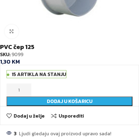
Kliknite za veću sliku
PVC čep 125
SKU:
9099
1,30
KM
15 ARTIKLA NA STANJU
DODAJ U KOŠARICU
Dodaj u želje
Usporediti
3
Ljudi gledaju ovaj proizvod upravo sada!