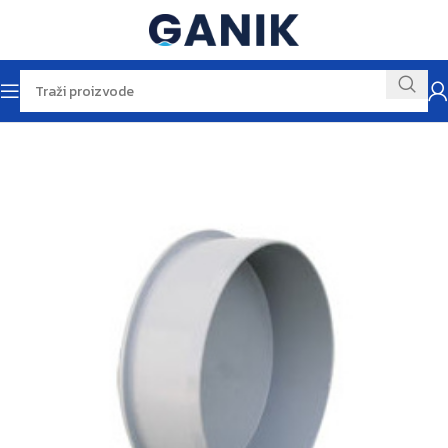
Početna
Vodomaterijal
Odvodi