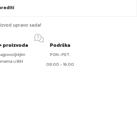
rediti
oizvod upravo sada!
+ proizvoda
Podrška
ajpovoljnijim
PON.-PET.
jenama u BiH
08:00 - 16:00