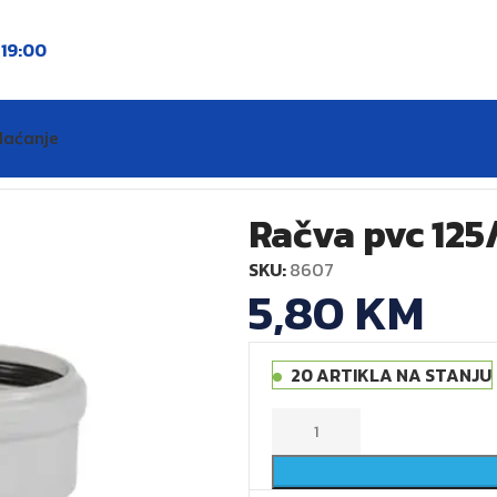
o
19:00
laćanje
Račva pvc 125
SKU:
8607
5,80
KM
20 ARTIKLA NA STANJU