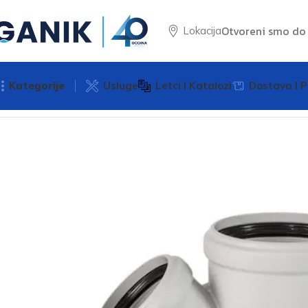
Otvoreni smo d
Lokacija
Kategorije
Usluge
Letci I Katalozi
Dostava I P
Početna
Vodomaterijal
Odvodi
Račva pvc 125/110/45