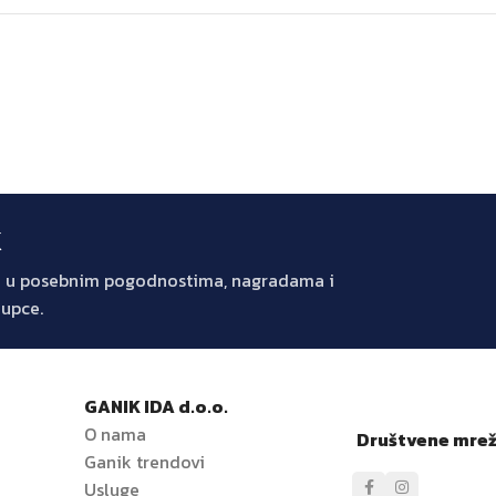
k
jte u posebnim pogodnostima, nagradama i
kupce.
GANIK IDA d.o.o.
O nama
Društvene mre
Ganik trendovi
e
Usluge