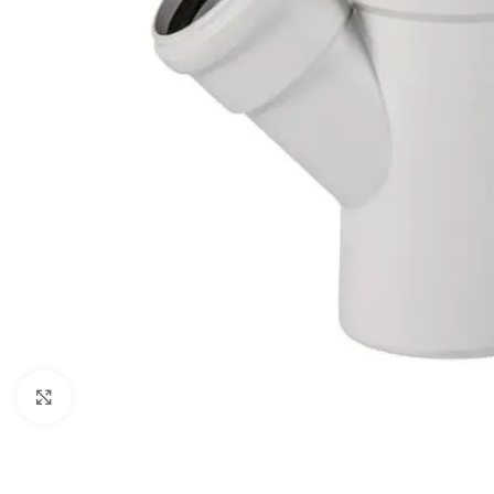
Kliknite za veću sliku