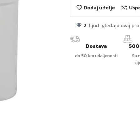
Dodaj u želje
Uspo
2
Ljudi gledaju ovaj pr
Dostava
500
do 50 km udaljenosti
Sa n
ci