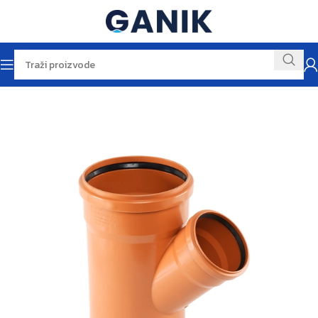
Početna
Vodomaterijal
Odvodi