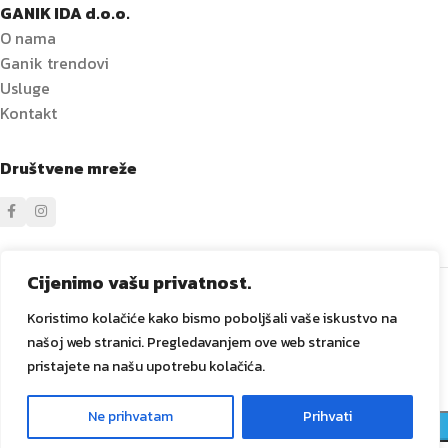
GANIK IDA d.o.o.
O nama
Ganik trendovi
Usluge
Kontakt
Društvene mreže
Sve prava zadržana
GANIK
IDA D.O.O. Vitez
2024
Izrada i
Cijenimo vašu privatnost.
održavanje Tadex Media
.
Koristimo kolačiće kako bismo poboljšali vaše iskustvo na
našoj web stranici. Pregledavanjem ove web stranice
pristajete na našu upotrebu kolačića.
20
Račva pvc
Ne prihvatam
Prihvati
ARTIKLA
0
17,20
KM
NA
160/160/45
Meni
Lista želja
Košarica