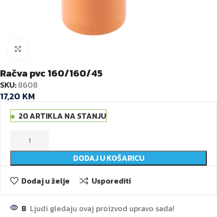
Kliknite za veću sliku
Račva pvc 160/160/45
SKU:
8608
17,20
KM
20 ARTIKLA NA STANJU
DODAJ U KOŠARICU
Dodaj u želje
Usporediti
8
Ljudi gledaju ovaj proizvod upravo sada!