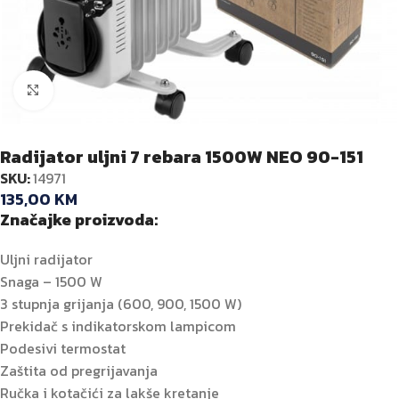
Kliknite za veću sliku
Radijator uljni 7 rebara 1500W NEO 90-151
SKU:
14971
135,00
KM
Značajke proizvoda:
Uljni radijator
Snaga – 1500 W
3 stupnja grijanja (600, 900, 1500 W)
Prekidač s indikatorskom lampicom
Podesivi termostat
Zaštita od pregrijavanja
Ručka i kotačići za lakše kretanje