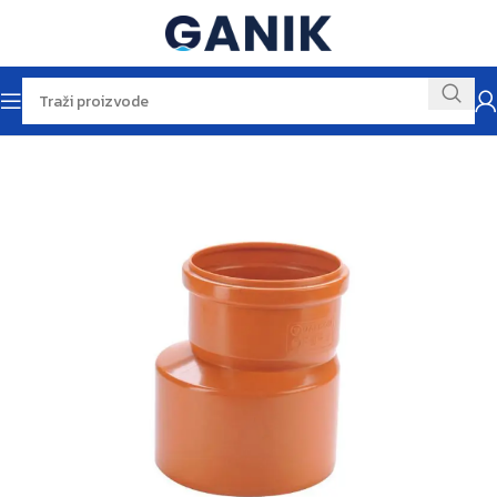
Početna
Vodomaterijal
Odvodi