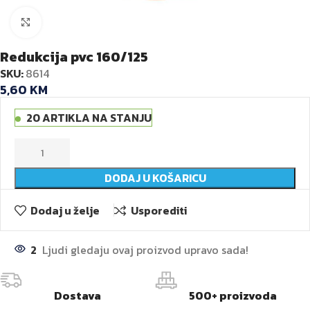
Kliknite za veću sliku
Redukcija pvc 160/125
SKU:
8614
5,60
KM
20 ARTIKLA NA STANJU
DODAJ U KOŠARICU
Dodaj u želje
Usporediti
2
Ljudi gledaju ovaj proizvod upravo sada!
Dostava
500+ proizvoda