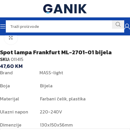
Početna
Rasvjeta
Kliknite za veću sliku
Spot lampa Frankfurt ML-2701-01 bijela
SKU:
011415
47,60
KM
Brand MASS-light
Boja Bijela
Materijal Farbani čelik, plastika
Ulazni napon 220-240V
Dimenzije 130x150x56mm