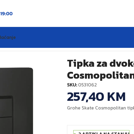
o
19:00
laćanje
nsko ispiranje SKATE Cosmopolitan mat crna GROHE
Tipka za dvok
Cosmopolitan
SKU:
0531062
257,40
KM
Grohe Skate Cosmopolitan tipk