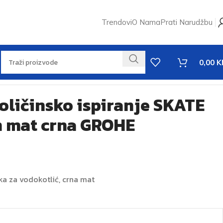
Trendovi
O Nama
Prati Narudžbu
0,00
K
oličinsko ispiranje SKATE
 mat crna GROHE
a za vodokotlić, crna mat