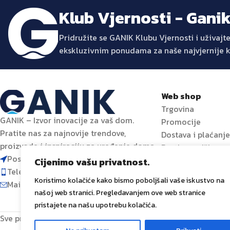
Klub Vjernosti - Gani
Pridružite se GANIK Klubu Vjernosti i uživa
ekskluzivnim ponudama za naše najvjernije 
Web shop
Trgovina
GANIK – Izvor inovacije za vaš dom.
Promocije
Pratite nas za najnovije trendove,
Dostava i plaćanj
proizvode i inspiraciju za uređenje doma.
Prati narudžbu
Poslovni centar 96-2, 72250 Vitez
Cijenimo vašu privatnost.
Telefon: 063 392 382
Koristimo kolačiće kako bismo poboljšali vaše iskustvo na
Mail: shop@ganik.ba
našoj web stranici. Pregledavanjem ove web stranice
pristajete na našu upotrebu kolačića.
Sve prava zadržana
GANIK
IDA D.O.O. Vitez
2024
Izrada i od