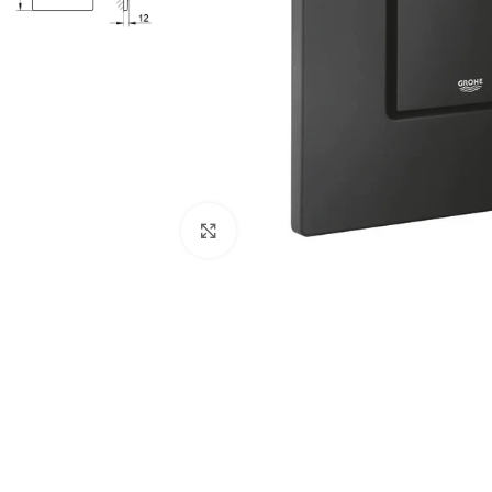
Kliknite za veću sliku