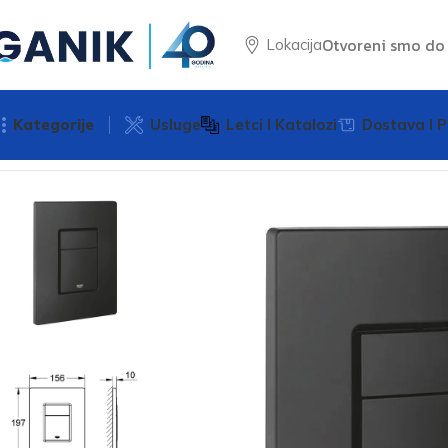
Otvoreni smo d
Lokacija
Kategorije
Usluge
Letci I Katalozi
Dostava I P
Početna
Sanitarija
Tipke za vodokotlić
Tipka za dvokoliči