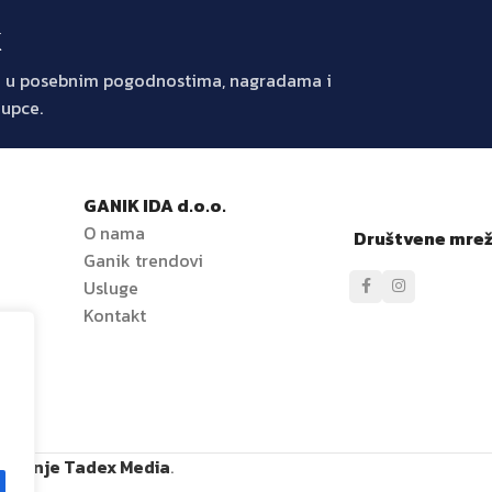
k
jte u posebnim pogodnostima, nagradama i
kupce.
GANIK IDA d.o.o.
O nama
Društvene mre
Ganik trendovi
e
Usluge
Kontakt
ržavanje Tadex Media
.