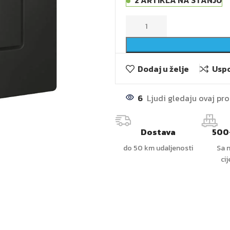
2 ARTIKLA NA STANJU
Dodaj u želje
Uspo
6
Ljudi gledaju ovaj pr
Dostava
500
do 50 km udaljenosti
Sa n
ci