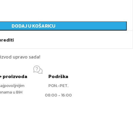
DODAJ U KOŠARICU
rediti
oizvod upravo sada!
+ proizvoda
Podrška
ajpovoljnijim
PON.-PET.
jenama u BiH
08:00 - 16:00