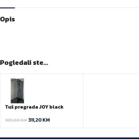
Opis
Pogledali ste...
Tuš pregrada JOY black
80×200 cm
311,20
KM
389,00
KM