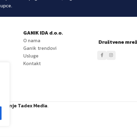
kupce.
GANIK IDA d.o.o.
O nama
Društvene mre
Ganik trendovi
e
Usluge
Kontakt
ržavanje Tadex Media
.