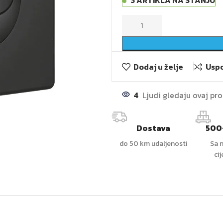
3 ARTIKLA NA STANJU
Dodaj u želje
Uspo
4
Ljudi gledaju ovaj pr
Dostava
500
do 50 km udaljenosti
Sa n
ci