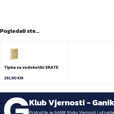
Pogledali ste...
Tipka za vodokotlić SKATE
Cosmopolitan GROHE
261,90
KM
Klub Vjernosti - Gani
Pridružite se GANIK Klubu Vjernosti i uživa