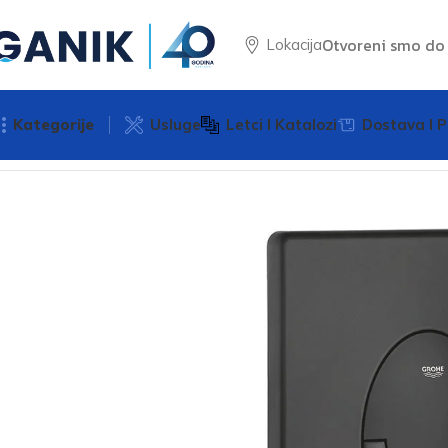
Otvoreni smo d
Lokacija
Kategorije
Usluge
Letci I Katalozi
Dostava I P
Početna
Sanitarija
Tipke za vodokotlić
Tipka za vodokotli