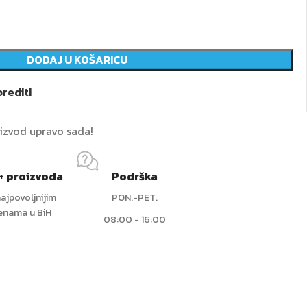
DODAJ U KOŠARICU
rediti
oizvod upravo sada!
+ proizvoda
Podrška
ajpovoljnijim
PON.-PET.
jenama u BiH
08:00 - 16:00