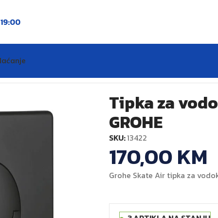
o
19:00
laćanje
ć SKATE AIR crna mat GROHE
Tipka za vodo
GROHE
SKU:
13422
170,00
KM
Grohe Skate Air tipka za vodok