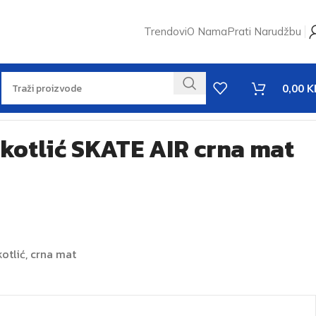
Trendovi
O Nama
Prati Narudžbu
0,00
K
kotlić SKATE AIR crna mat
otlić, crna mat