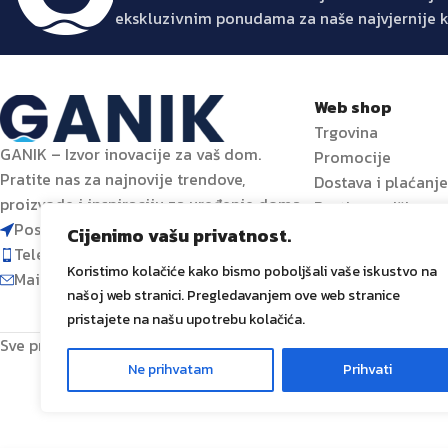
ekskluzivnim ponudama za naše najvjernije 
Web shop
Trgovina
GANIK – Izvor inovacije za vaš dom.
Promocije
Pratite nas za najnovije trendove,
Dostava i plaćanj
proizvode i inspiraciju za uređenje doma.
Prati narudžbu
Poslovni centar 96-2, 72250 Vitez
Cijenimo vašu privatnost.
Telefon: 063 392 382
Koristimo kolačiće kako bismo poboljšali vaše iskustvo na
Mail: shop@ganik.ba
našoj web stranici. Pregledavanjem ove web stranice
pristajete na našu upotrebu kolačića.
Sve prava zadržana
GANIK
IDA D.O.O. Vitez
2024
Izrada i od
Ne prihvatam
Prihvati