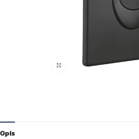
Kliknite za veću sliku
Opis