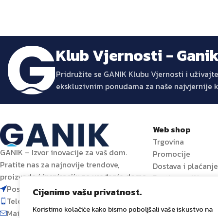
Klub Vjernosti - Gani
Pridružite se GANIK Klubu Vjernosti i uživa
ekskluzivnim ponudama za naše najvjernije 
Web shop
Trgovina
GANIK – Izvor inovacije za vaš dom.
Promocije
Pratite nas za najnovije trendove,
Dostava i plaćanj
proizvode i inspiraciju za uređenje doma.
Prati narudžbu
Poslovni centar 96-2, 72250 Vitez
Cijenimo vašu privatnost.
Telefon: 063 392 382
Koristimo kolačiće kako bismo poboljšali vaše iskustvo na
Mail: shop@ganik.ba