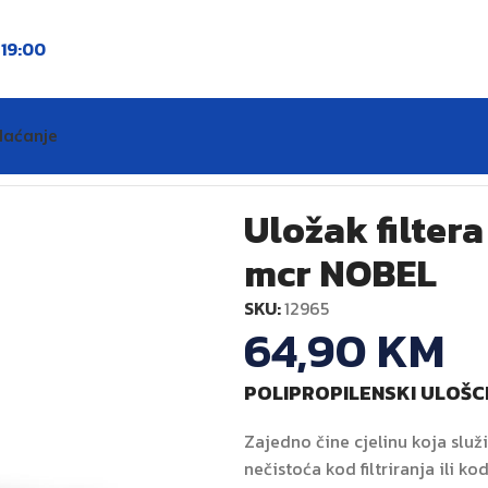
o
19:00
laćanje
0 Big SX 25 mcr NOBEL
Uložak filter
mcr NOBEL
SKU:
12965
64,90
KM
POLIPROPILENSKI ULOŠC
Zajedno čine cjelinu koja služ
nečistoća kod filtriranja ili k