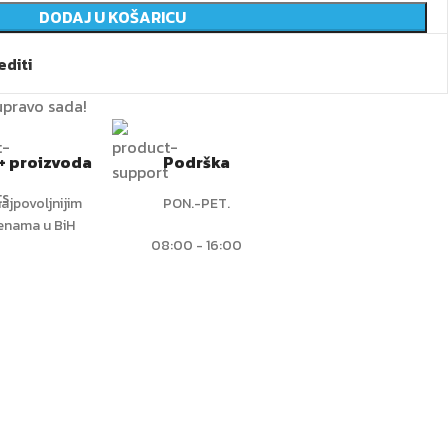
DODAJ U KOŠARICU
diti
upravo sada!
+ proizvoda
Podrška
ajpovoljnijim
PON.-PET.
jenama u BiH
08:00 - 16:00