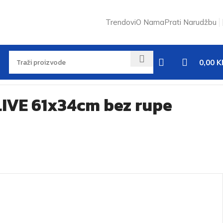
Trendovi
O Nama
Prati Narudžbu
0,00
K
IVE 61x34cm bez rupe