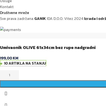
Usluge
Kontakt
Društvene mreže
Sve prava zadržana
GANIK
IDA D.O.O. Vitez
2024
Izrada i od
Umivaonik OLIVE 61x34cm bez rupe nadgradni
199,00
KM
10 ARTIKLA NA STANJU