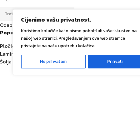
Cijenimo vašu privatnost.
Odaberite kategoriju
Koristimo kolačiće kako bismo poboljšali vaše iskustvo na
Popularni pojmovi:
našoj web stranici. Pregledavanjem ove web stranice
Pločice
pristajete na našu upotrebu kolačića.
Laminat
Šolja
Ne prihvatam
Prihvati