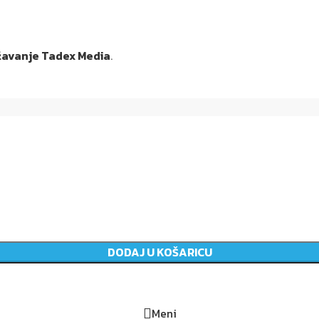
ržavanje Tadex Media
.
DODAJ U KOŠARICU
Meni