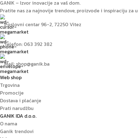
GANIK – Izvor inovacije za vaš dom.
Pratite nas za najnovije trendove, proizvode i inspiraciju za
Poslovni centar 96-2, 72250 Vitez
Telefon: 063 392 382
Mail: shop@ganik.ba
Web shop
Trgovina
Promocije
Dostava i plaćanje
Prati narudžbu
GANIK IDA d.o.o.
O nama
Ganik trendovi