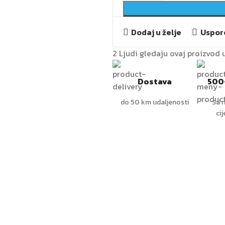
Dodaj u želje
Uspore
2
Ljudi gledaju ovaj proizvod 
Dostava
500
do 50 km udaljenosti
Sa n
ci