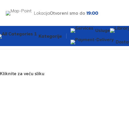
Otvoreni smo do
19:00
Lokacija
Usluge
Kategorije
Početna
Umivaonik
Umivaonik OLIVE 61x34cm bez rupe n
Dosta
Kliknite za veću sliku