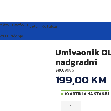
Letci I Katalozi
adgradni
va I Plaćanje
Umivaonik OL
nadgradni
SKU:
9986
199,00
KM
10 ARTIKLA NA STANJU